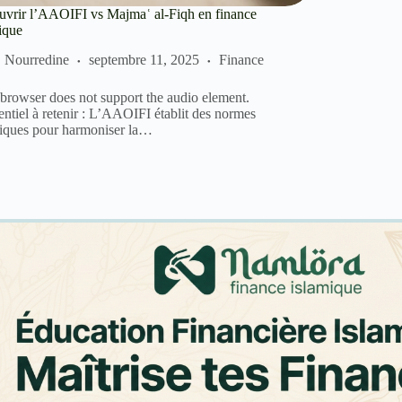
vrir l’AAOIFI vs Majmaʿ al-Fiqh en finance
ique
Nourredine
septembre 11, 2025
Finance
browser does not support the audio element.
entiel à retenir : L’AAOIFI établit des normes
iques pour harmoniser la…
Abo
ava
 un avenir sans
fin