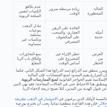
عدم تكافؤ
الحالة
زيادة مرتبطة بمرور
الكميات لنفس
المحظورة
الوقت
السلعة الربوية
تبادل الذهب
الفائدة على الرهن
بنوعيات
أمثلة
العقاري، والسحب
مختلفة
حديثة
على المكشوف
وبكميات غير
المصرفي
متساوية
الغرض
حظر الإثراء غير
منع التجاوزات
من
المشروع على
وإغلاق باب الربا
الحظر
أساس الوقت
المقنّع
ويبرر منطق سد الذرائع (سد الذرائع) هذا الشكل الثاني. فكما
أن المزارع يقيم السدود لمنع الفيضانات، فإن المالية
الإسلامية تقيم الحواجز القانونية
لمنع الممارسات الربوية
.
وينطبق هذا الاحتياط حتى في الحالات المفاجئة: فقد نهى النبي
عن قبول الهدية من المدين، لئلا تصبح ذريعة لإخفاء الربا.
بالنسبة لأولئك الذين يرغبون في
الاستثمار في الذهب بطريقة
حلال،
فإن هذه القاعدة منطقية تماماً. يجب أن تحترم بورصة