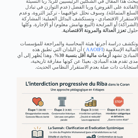
يبحث هذا المقال في الشكلين الرئيسيين للربا: ربا النسيئة
(الفائدة على القروض) وربا الفضل (عدم التوازن في تبادل
السلع المتماثلة). وسوف نحلل عواقبهما - تركيز الثروة، وعدم
الاستقرار الاقتصادي - ونستكشف البدائل العملية: المشاركة
(الشراكة) أو المرابحة (البيع بهامش معلوم) أو الإجارة، وكلها
حلول
تعزز العدالة والمرونة الاقتصادية
.
وتكشف دراسة أجرتها هيئة المحاسبة والمراجعة للمؤسسات
المالية الإسلامية (
AAOIFI
) أن البلدان التي تطبق هذه
المبادئ تشهد
أزمات مالية أقل بنسبة 30%
. وهذا يُظهر إلى أي
مدى تقدم هذه المبادئ، بعيدًا عن كونها مفارقة تاريخية،
استجابات ذات صلة بعدم الاستقرار النظامي الحديث.