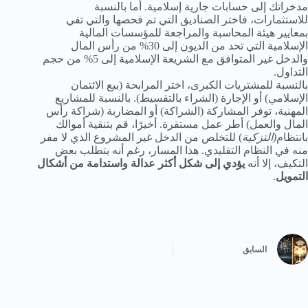
مدخراتك إلى حسابات جارية إسلامية. أما بالنسبة
للاستثمارات، فاختر الصناديق التي تم فحصها والتي تفي
بمعايير هيئة المحاسبة والمراجعة للمؤسسات المالية
الإسلامية التي تحد من الديون إلى 30% من رأس المال
والدخل غير المتوافق مع الشريعة الإسلامية إلى 5% من حجم
التداول.
بالنسبة للمشتريات الكبرى، اختر المرابحة (بيع الائتمان
الإسلامي) أو الإجارة (الشراء بالتقسيط). بالنسبة للمشاريع
المهنية، توفر المشاركة (الشراكة) أو المضاربة (شراكة رأس
المال والعمل) أطر عمل مستقرة. أخيرًا، قم بتنقية أموالك
بانتظام
(التزكية
) للتخلص من الدخل غير المشروع الذي لا مفر
منه في النظام التقليدي. هذا المسار، رغم أنه يتطلب بعض
التكيف، إلا أنه
يؤدي إلى شكل أكثر عدالة واستدامة من أشكال
التمويل
.
السابق