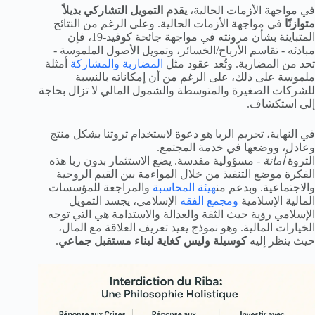
في مواجهة الأزمات الحالية،
يقدم التمويل التشاركي بديلاً
متوازنًا
في مواجهة الأزمات الحالية. وعلى الرغم من النتائج
المتباينة بشأن مرونته في مواجهة جائحة كوفيد-19، فإن
مبادئه - تقاسم الأرباح/الخسائر، وتمويل الأصول الملموسة -
تحد من المضاربة. وتُعد عقود مثل
المضاربة
والمشاركة
أمثلة
ملموسة على ذلك، على الرغم من أن إمكاناته بالنسبة
للشركات الصغيرة والمتوسطة والشمول المالي لا تزال بحاجة
إلى استكشاف.
في النهاية، تحريم الربا هو دعوة لاستخدام ثروتنا بشكل منتج
وعادل، ووضعها في خدمة المجتمع.
الثروة
أمانة
- مسؤولية مقدسة. يضع الاستثمار بدون ربا هذه
الفكرة موضع التنفيذ من خلال المواءمة بين القيم الروحية
والاجتماعية. وبدعم من
هيئة المحاسبة
والمراجعة للمؤسسات
المالية الإسلامية
ومجمع الفقه
الإسلامي، يجسد التمويل
الإسلامي رؤية حيث الثقة والعدالة والاستدامة هي التي توجه
الخيارات المالية. وهو نموذج يعيد تعريف العلاقة مع المال،
حيث ينظر إليه
كوسيلة وليس كغاية لبناء مستقبل جماعي
.