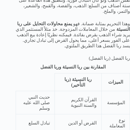
نفس الذهب ولو كان التبادل فورياً. وتنطبق هذه القاعدة على
ستة أصناف من السلع: الذهب، والفضة، والقمح، والشعير،
والتمر، والملح.
وهذا التحريم بمثابة ضمانة. فهو
يمنع محاولات التحايل على ربا
النسيئة
من خلال المعاملات المزدوجة. خذ مثلاً المستثمر الذي
يريد شراء الذهب بقرض بفائدة. فيمكنه نظريًا إعادة بيع الذهب
على الفور بسعر أعلى، مما يحول القرض إلى تبادل تجاري.
يسد ربا الفضل هذا الطريق الملتوي.
ربا الفضل (ربا الفضل)
المقارنة بين ربا النسيئة وربا الفضل
ربا النسيئة (ربا
الميزات
التأخير)
حديث النبي
القرآن الكريم
المؤسسة
صلى الله عليه
والسنة النبوية
وسلم
نوع
القرض أو الدين
تبادل السلع
المعاملة