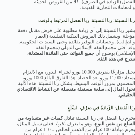
الفضل (الزيادة في الصرف)، كلاً من القروض الحديثة
والمعاملات التجارية القديمة.
ربا النسيئة: ربا النسيئة: ربا الفضل المرتبط بالوقت
يشير ربا النسيئة إلى أي زيادة مطلوبة على قرض مقابل دفعة
مؤجلة. ويشمل ذلك القروض البنكية التقليدية (العقار
والطالب)، وحسابات التوفير بفائدة وحتى السندات الحكومية.
وقد أفتى مجمع الفقه الإسلامي الدولي (مجمع الفقه
الإسلامي) بوضوح أن
جميع الفوائد، حتى الفائدة المعتدلة،
تندرج في هذه الفئة
.
تخيل مزارعًا يقترض 10,000 يورو لشراء البذور، مع الالتزام
بسداد 11,000 يورو بعد الحصاد. هذا الفارق البالغ 1000 يورو،
المضمون بمرور الوقت البسيط، يشكل ربا النسيئة. هذه الآلية
تحول المال إلى سلعة مستقلة منفصلة عن النشاط الاقتصادي
الحقيقي
.
رِبَا الْفَضْلِ: الزِّيَادَةُ فِي صَرْفِ السِّلَعِ
يحرم
ربا الفضل في ربا النسيئة
تبادل كميات غير متساوية من
السلع من نفس النوع،
وهو ما يعرف
بالربا
. فعلى سبيل المثال،
يحرم مبادلة 100 غرام من الذهب الخالص بـ 110 غرام من