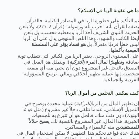
ما هي عقوبة الربا في الإسلام؟
تم التأكيد على خطورة الربا في المصادر الكتابية. فالقرآن
يصفه القرآن بأنه "حرب لله ورسوله" (قرآن 2: 275)، ولا يلعن
الحديث النبوي الشريف آخذ الربا ومعطيه فحسب، بل يلعن
أيضًا الكاتب والشهود. وهذا اللعن المنهجي يدل على أن الربا
ليس خطأ فرديًا منعزلاً، بل
هو فساد يؤثر على السلسلة
القيمية بأكملها
.
على المستوى الروحي، يعتبر الربا من الكبائر التي تتطلب توبة
صادقة
وتطهيرًا لمال المرء (
التزكية
)
. ويتمثل هذا الفعل في
التصدق بالدخل غير المشروع دون أن يجني منه أي منفعة
شخصية. إنها عملية تطهير أخلاقي ومالي، ترسخ المسؤولية
الفردية والجماعية.
كيف يمكنني التخلص من أموال الربا؟
إن تطهير المال من الربا
(التزكية
) عملية محددة بوضوح في
التمويل الإسلامي. عندما تتلقى دخلاً غير مشروع (مثل فوائد
البنوك) دون ذنب منك، فالحل هو أن تتبرع به للجمعيات
الخيرية. هذا المال، غير المشروع بالنسبة لك،
يصبح حلالاً
للمستفيدين
منه كالفقراء والمساكين.
هناك عدة قواعد تحكم هذا التطهير: لا يمكن استخدام المال في
مشاريع دينية (بناء المساجد، شراء الكتب المقدسة)، ولا يمكن