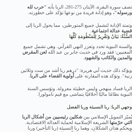
تصف سورة البقرة، الآيتان 275-281، الربا بأنه
"حرب لله
ورسوله"،
وهو إدانة فريدة من نوعها تؤكد على خطورته.
وتمتد الإدانة لتشمل جميع المتورطين، مما يحول الربا إلى
قضية عدالة اجتماعية
.
السُّنَّةُ: بَيَانٌ وَتَقْرِيرٌ لِلْمَنْظُومَةِ كُلِّهَا
والسنة النبوية تحدد وتعزز النهي القرآني. وهي تشمل جميع
المعنيين: فقد ورد في حديث جابر بن عبد الله
لعن المقرض
والمدين والكاتب والشهود
.
ويؤكد ذلك حديث أبي هريرة: "درهم ربا أشد من ست وثلاثين
زنية". وتؤكد هذه المقارنة على
أولوية القضاء على الربا
.
الربا فساد منهجي وليس خطيئة معزولة. وتؤسس السنة
النبوية نظامًا ماليًا أخلاقيًا يتماشى مع قيم نامولورا.
وجهي الربا: ربا النسيئة وربا الفضل
يُميّز التمويل الإسلامي بين
شكلين رئيسيين من أشكال الربا
التي حرّمتها
الشريعة الإسلامية لحماية العدالة الاقتصادية.
ويحكم هذان الشكلان، وهما ربا النسيئة (ربا التأخير) وربا