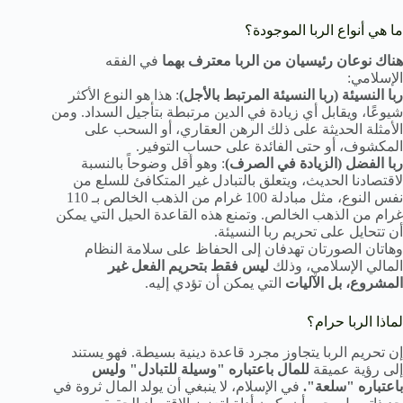
ما هي أنواع الربا الموجودة؟
هناك نوعان رئيسيان من الربا معترف بهما
في الفقه
الإسلامي:
ربا النسيئة (ربا النسيئة المرتبط بالأجل)
: هذا هو النوع الأكثر
شيوعًا، ويقابل أي زيادة في الدين مرتبطة بتأجيل السداد. ومن
الأمثلة الحديثة على ذلك الرهن العقاري، أو السحب على
المكشوف، أو حتى الفائدة على حساب التوفير.
ربا الفضل (الزيادة في الصرف)
: وهو أقل وضوحاً بالنسبة
لاقتصادنا الحديث، ويتعلق بالتبادل غير المتكافئ للسلع من
نفس النوع، مثل مبادلة 100 غرام من الذهب الخالص بـ 110
غرام من الذهب الخالص. وتمنع هذه القاعدة الحيل التي يمكن
أن تتحايل على تحريم ربا النسيئة.
وهاتان الصورتان تهدفان إلى الحفاظ على سلامة النظام
المالي الإسلامي، وذلك
ليس فقط بتحريم الفعل غير
المشروع، بل الآليات
التي يمكن أن تؤدي إليه.
لماذا الربا حرام؟
إن تحريم الربا يتجاوز مجرد قاعدة دينية بسيطة. فهو يستند
إلى رؤية عميقة
للمال باعتباره "وسيلة للتبادل" وليس
باعتباره "سلعة".
في الإسلام، لا ينبغي أن يولد المال ثروة في