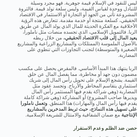
ليس للنقود في الإسلام قيمة جوهرية. فهو مجرد وسيلة
للتبادل ووحدة لقياس القيمة، وليس سلعة تولد قيمة. فالثروة
المشروعة تأتي من الجهد أو التجارة أو الاستثمار في الاقتصاد
الحقيقي، كسلعة منتجة أو خدمة مقدمة. تتعارض هذه الرؤية
الأخلاقية مع الفكرة الحديثة للمال الذي يولد المال عن طريق
الربا. فالتمويل الإسلامي، الذي تجسده منصات مثل ناملورا،
يعيد المال إلى قلب الاقتصاد الحقيقي،
من خلال ربطه
بالأصول الملموسة (الممتلكات والمشاريع الزراعية والمشاريع
الصغيرة والمتوسطة) لتجنب التجاوزات التي تنطوي على
المضاربة.
الربا ينتهك هذا المبدأ الأساسي. فالمقرض يحصل على مكسب
مضمون دون جهد أو مخاطرة، مما يفصل المال عن خلق
القيمة. يشجع الإسلام على تحويل رأس المال إلى شريك
استثماري يتقاسم المخاطر والأرباح. وتجسد عقود مثل
المضاربة (وهي شراكة يقدم فيها المستثمر رأس المال
ويديرها صاحب المشروع) أو المشاركة (وهي شراكة كاملة
يقدم فيها رأس المال والمهارات) هذا المنطق.
وتعمل ناملورا
على تسهيل هذه النماذج، حيث تربط المدخرين بالمشاريع
الإنتاجية
مع ضمان الشفافية والامتثال للشريعة الإسلامية.
حصن ضد الظلم وعدم الاستقرار