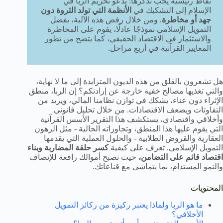
نقاط رئيسية يجب تذكرها: يدعو تحريم الربا في
الإسلام إلى التشكيك في
الأنظمة التي تولد الثروة دون
جهد أو مخاطرة
. ومن خلال رفض هذه الآلية، يفضل
التمويل الإسلامي نموذجًا عادلًا، يقوم على المخاطرة
والاستثمار في الاقتصاد الحقيقي، كما يتضح من تطور
المعايير القرآنية في أربع مراحل.
هل تشعرون بالقلق من هذه الديون المتزايدة إلى ما لا نهاية،
والتي تغذيها مصالح خفية خارجة عن إرادتكم؟ إن الربا، منطق
الإثراء دون عناء، يشكك في توازن نظامنا المالي، ويزيد من
التفاوتات ويضعف الاقتصادات. من خلال تحليل قانوني
وأخلاقي واقتصادي، يستكشف هذا التقرير الأسس القرآنية
التي يقوم عليها هذا المنطق، وتجاوزاته الحالية - مثل الرهون
العقارية والقروض الطلابية - والحلول العملية التي يقدمها
التمويل الإسلامي. تعرف على كيفية
كسر حلقة المضاربة وبناء
اقتصاد قائم على التضامن،
حيث تصبح أموالك رافعة للإنصاف
والنمو المستدام، بما يتماشى مع قناعاتك.
المحتويات
ما هو الربا ولماذا يعتبر ركيزة من ركائز التمويل
الأخلاقي؟