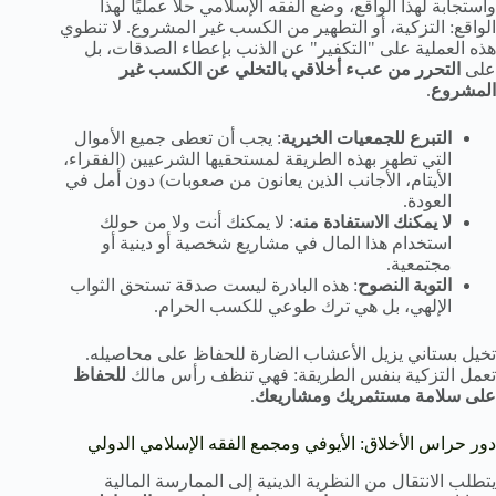
واستجابة لهذا الواقع، وضع الفقه الإسلامي حلاً عمليًا لهذا
الواقع: التزكية، أو التطهير من الكسب غير المشروع. لا تنطوي
هذه العملية على "التكفير" عن الذنب بإعطاء الصدقات، بل
على
التحرر من عبء أخلاقي بالتخلي عن الكسب غير
المشروع
.
التبرع للجمعيات الخيرية
: يجب أن تعطى جميع الأموال
التي تطهر بهذه الطريقة لمستحقيها الشرعيين (الفقراء،
الأيتام، الأجانب الذين يعانون من صعوبات) دون أمل في
العودة.
لا يمكنك الاستفادة منه
: لا يمكنك أنت ولا من حولك
استخدام هذا المال في مشاريع شخصية أو دينية أو
مجتمعية.
التوبة النصوح
: هذه البادرة ليست صدقة تستحق الثواب
الإلهي، بل هي ترك طوعي للكسب الحرام.
تخيل بستاني يزيل الأعشاب الضارة للحفاظ على محاصيله.
تعمل التزكية بنفس الطريقة: فهي تنظف رأس مالك
للحفاظ
على سلامة مستثمريك ومشاريعك
.
دور حراس الأخلاق: الأيوفي ومجمع الفقه الإسلامي الدولي
يتطلب الانتقال من النظرية الدينية إلى الممارسة المالية