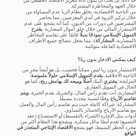
حد ذاته، بل يجب أن يكون أداة لتعزيز الاقتصاد الحقيقي من
خلال الجهد والمخاطرة المشتركة.
من الناحية الاقتصادية، يخلق نظام الربا عدم المساواة من
خلال تركيز الثروة في أيدي المقرضين، مما يحاصر
المقترضين في دورات من الديون. كما أنه يشجع على عدم
الاستقرار المالي من خلال خلق أموال المضاربة.
يقترح
التمويل الإسلامي نموذجًا بديلًا
قائمًا على تقاسم المخاطر
(المضاربة،
المشاركة
)، مما يجعل مصالح جميع الأطراف
الاقتصادية الفاعلة متوائمة.
كيف يمكنني الادخار بدون ربا؟
الاستثمار بدون ربا ليس ممكناً فحسب، بل هو أيضاً مجزٍ من
الناحية الأخلاقية.
يقدم التمويل الإسلامي حلولاً ملموسة
:
المرابحة:
يشتري
البنك
أصلًا ويبيعه لك بهامش ربح،
كما هو
الحال في التمويل العقاري.
المضاربة: أنت تقدم رأس المال، والشريك يقدم الخبرة،
ويتم
تقاسم الأرباح
وفقًا لنسبة محددة مسبقًا.
المشاركة: شراكة كاملة حيث يتم تقاسم رأس المال والعمل،
مع تقاسم الأرباح والخسائر بالتساوي.
أدوات مثل الإجارة (الشراء بالتقسيط) أو الاستصناع (عقد
التصنيع) تقدم أيضًا بدائل مبتكرة. ويشجع هذا النظام أكثر من
مجرد الحظر البسيط، فهو يشجع
الاقتصاد الإنتاجي المتجذر في
الواقع
.