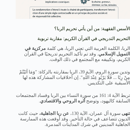
الأسس الفقهية: من أين يأتي تحريم الربا؟
التحريم التدريجي في القرآن الكريم: مقاربة تربوية
الربا، الكلمة العربية التي تعني الربا، هي كلمة
مركزية في
التمويل الإسلامي
. وقد تم تأكيد التحريم تدريجيًا في القرآن
الكريم، وتكييفه مع المجتمع في ذلك الوقت.
وتدين سورة الروم، الآية 39، الربا بمقارنته بالزكاة: "وَمَا آتَيْتُمْ
مِنْ رِبًا ... فَلَا يَرْبُو عِنْدَ اللَّهِ". إن أخلاقيات المشاركة هذه لها
الأسبقية على التكديس.
تربط الآية 4: 161 من سورة النساء بين الربا وفساد المجتمعات
السابقة كاليهود، وتوضح
أثره الروحي والاقتصادي
.
تنهى
سورة آل عمران، الآية 130،
عن ربا الجاهلية،
حيث كانت
الديون تتضاعف في حالة التأخير. وقد أوقعت هذه الممارسة
الجاهلية المدينين في شرك المداينات المدمرة.