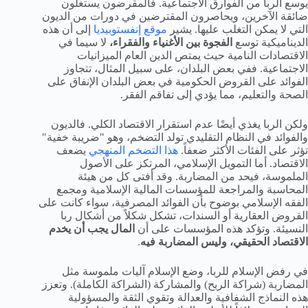
يوسع الربا من الفوارق الاجتماعية. فالمقرضون يستغلون
ضائقة الآخرين، ويحاصرون المقترضين في دورات من الديون
التي لا يمكن التغلب عليها. يشير
موقع إنفستوبيديا
إلى أن هذه
الديناميكية توسع
الفجوة بين الأغنياء والفقراء،
لا سيما في
الاقتصادات النامية حيث يمتص الدين العام الميزانيات
الاجتماعية. ففي بعض البلدان، على سبيل المثال، تتجاوز
الفوائد على القروض الحكومية في بعض البلدان الإنفاق على
الصحة والتعليم، مما يؤدي إلى تفاقم الفقر.
ولكن الربا يغذي أيضًا عدم استقرار الاقتصاد الكلي. فالديون
والفوائد في النظام التقليدي تولد التضخم، وهو "ضريبة خفية"
تؤثر على الفئات الأكثر ضعفاً.
هذا التضخم المنهجي
يضعف
الاقتصاد. أما التمويل الإسلامي، المرتكز على الأصول
الملموسة، فيحد من المضاربة. وقد أفتى كل من هيئة
المحاسبة والمراجعة للمؤسسات المالية الإسلامية ومجمع
الفقه الإسلامي بوضوح بأن الفوائد المصرفية، سواء كانت على
القروض العقارية أو السندات، تشكل شكلاً من أشكال ربا
النسيئة. وتؤكد هذه المؤسسات على أن
المال يجب أن يخدم
الاقتصاد الحقيقي، وليس المضاربة فيه
.
في رفض الإسلام للربا، وضع الإسلام آليات ملموسة مثل
المضاربة (شراكة الربح) والمشاركة (الشراكة الكاملة). وتعزز
هذه النماذج الشفافية والعدالة وتقوي الثقة والمسؤولية