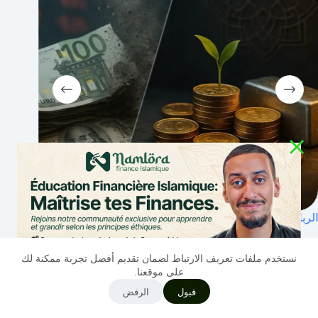
 في الإسلام: بين المبادئ والتحديات العصرية
الربا والتضخم: ا
 2025
30 سبتمبر 2025
نستخدم ملفات تعريف الارتباط لضمان تقديم أفضل تجربة ممكنة لك
على موقعنا.
قبول
الرفض
العربية‏