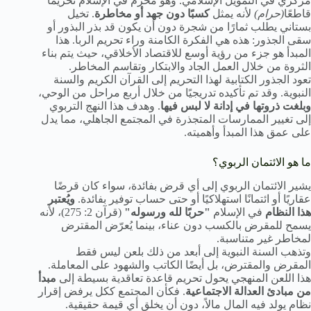
مركزي في التمويل الإسلامي. وهو محرم في الإسلام تحريمًا
قاطعًا
(حرام)
لأنه يمثل
كسبًا دون جهد أو مخاطرة
. تخيل
بستاني يطلب ثمارًا من شجرة دون أن يكون قد بذر البذور أو
سقى الجذور: هذه هي الفكرة الكامنة وراء تحريم الربا. هذا
المبدأ هو جزء من رؤية أوسع للاقتصاد الأخلاقي، حيث يتم بناء
الثروة من خلال العمل الجاد والابتكار وتقاسم المخاطر.
تعود الجذور الكتابية لهذا التحريم إلى القرآن الكريم والسنة
النبوية. وقد تم تأكيده تدريجيًا من خلال أربع مراحل من الوحي،
وبلغت ذروتها في إدانة لا لبس فيها
. وهدف هذا النهج التربوي
إلى تغيير الممارسات المتجذرة في المجتمع الجاهلي، مما يدل
على عمق هذا المبدأ وأهميته.
ما هو الائتمان الربوي؟
يشير الائتمان الربوي إلى أي قرض بفائدة، سواء كان قرضًا
عقاريًا أو ائتمانًا استهلاكيًا أو حتى حساب توفير بفائدة.
ويُعتبر
هذا النظام
في الإسلام
"حربًا لله ورسوله"
(قرآن 2: 275)، لأنه
يسمح للمقرض بالكسب دون عناء، بينما يُعرّض المقترض
لمخاطر غير متناسبة.
وتذهب السنة النبوية إلى أبعد من ذلك بلعن ليس فقط
المقرض والمقترض، بل أيضًا الكاتب والشهود على المعاملة.
هذا اللعن المنهجي يحول تحريم قاعدة تعاقدية بسيطة إلى
مبدأ
من مبادئ العدالة الاجتماعية
. فكأن المجتمع ككل يرفض إقرار
نظام يولد فيه المال مالاً، دون أن يخلق أي قيمة حقيقية.