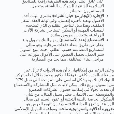
على عاتق البنك. وتعد هذه الطريقة رافعة للصناديق
الإسلامية الداعمة للشركات الناشئة، ويتحمل
المستثمرون الخسائر.
الإجارة (الإيجار مع خيار الشراء)
: يشتري البنك أحد
الأصول ويعيد تأجيره للعميل. وفي نهاية العقد، تنتقل
الملكية. وهذا بديل للتأجير التقليدي الذي يُستخدم
للمعدات المهنية أو السكن. تستأجر الشركة الآلات
الزراعية، وتتجنب القروض بفائدة.
الاستصناع (عقد الاستصناع)
: يقوم البنك بتمويل بناء
عقار عن طريق سداد دفعات مرحلية. وهو مثالي
للمشاريع المصممة حسب الطلب، حيث يتبع التمويل
سير العمل. يحصل المطور على الأموال موزعة على
مراحل البناء المختلفة، مما يحد من المضاربة.
وعلى الرغم من إمكاناتها، إلا أن هذه الأدوات لا تزال غير
مستغلة بالقدر الكافي. فوفقًا للدكتور محمد طلال لحلو، تركز
البنوك الإسلامية بشكل أساسي على المرابحة التي تمثل 79%
من التمويل. ومع ذلك، يمكن لآليات مثل المشاركة والاستصناع
أن تحدث تحولاً في إمكانية حصول الشركات الصغيرة
والمتوسطة على الائتمان. فعلى سبيل المثال، من شأن
الصكوك الخاصة بالبنية التحتية أو عقود السلم في مجال
الزراعة أن تعزز العدالة الاقتصادية. إن تنويع العرض هو
ضرورة أخلاقية واستراتيجية ملحة،
ومواءمة التمويل الإسلامي
مع أسسه: الإنصاف والاستقرار والمسؤولية المشتركة.