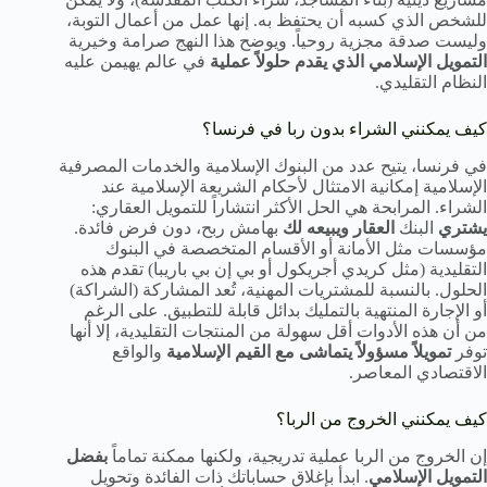
للشخص الذي كسبه أن يحتفظ به. إنها عمل من أعمال التوبة،
وليست صدقة مجزية روحياً. ويوضح هذا النهج صرامة وخيرية
التمويل الإسلامي الذي يقدم حلولاً عملية
في عالم يهيمن عليه
النظام التقليدي.
كيف يمكنني الشراء بدون ربا في فرنسا؟
في فرنسا، يتيح عدد من البنوك الإسلامية والخدمات المصرفية
الإسلامية إمكانية الامتثال لأحكام الشريعة الإسلامية عند
الشراء. المرابحة هي الحل الأكثر انتشاراً للتمويل العقاري:
يشتري
البنك
العقار ويبيعه لك
بهامش ربح، دون فرض فائدة.
مؤسسات مثل الأمانة أو الأقسام المتخصصة في البنوك
التقليدية (مثل كريدي أجريكول أو بي إن بي باريبا) تقدم هذه
الحلول. بالنسبة للمشتريات المهنية، تُعد المشاركة (الشراكة)
أو الإجارة المنتهية بالتمليك بدائل قابلة للتطبيق. على الرغم
من أن هذه الأدوات أقل سهولة من المنتجات التقليدية، إلا أنها
توفر
تمويلاً مسؤولاً يتماشى مع القيم الإسلامية
والواقع
الاقتصادي المعاصر.
كيف يمكنني الخروج من الربا؟
إن الخروج من الربا عملية تدريجية، ولكنها ممكنة تماماً
بفضل
التمويل الإسلامي
. ابدأ بإغلاق حساباتك ذات الفائدة وتحويل