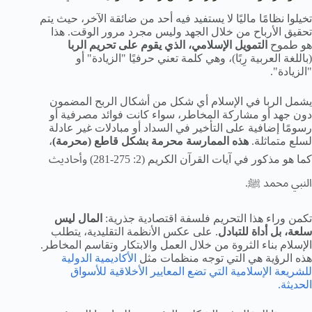
تخيلوا نظامًا ماليًا لا يستفيد فيه أحد من ضائقة الآخر، حيث يتم
تحقيق الأرباح من خلال الجهد وليس مجرد مرور الوقت. هذا
هو طموح
التمويل الإسلامي، الذي يقوم على تحريم الربا
(باللغة العربية رِبًا)، وهي كلمة تعني حرفيًا "الزيادة" أو
"الزيادة".
يشمل الربا في الإسلام أي شكل من أشكال الربح المضمون
دون جهد أو مشاركة المخاطر، سواء كانت فوائد مصرفية أو
رسومًا إضافية على التأخير في السداد أو مبادلات غير عادلة
لسلع متماثلة.
هذه الممارسة محرمة بشكل قاطع (محرمة)
،
كما هو مذكور في آيات القرآن الكريم (2: 275-281) وأحاديث
النبي محمد ﷺ.
تكمن وراء هذا التحريم فلسفة اقتصادية جذرية:
المال ليس
سلعة، بل أداة للتبادل
. على عكس الأنظمة التقليدية، يتطلب
الإسلام بناء الثروة من خلال العمل والابتكار وتقاسم المخاطر.
هذه الرؤية هي التي توجه منظمات مثل
الأكاديمية الدولية
للشريعة الإسلامية التي تضع المعايير الأخلاقية للأسواق
الحديثة.