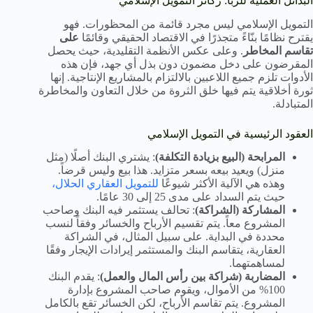
البدائل العملية للربا: ركائز التمويل الإسلامي
التمويل الإسلامي ليس مجرد قائمة من المحظورات. فهو
يقترح نظامًا بنّاءً متجذرًا في الاقتصاد الحقيقي وقائمًا
على
تقاسم المخاطر
. وعلى عكس الأنظمة التقليدية، حيث يحصل
المقرضون على دخل مضمون دون بذل أي جهد، فإن هذه
الأدوات تلزم جميع اللاعبين بالالتزام بالمشاريع الإنتاجية. إنها
ثورة أخلاقية يتم فيها خلق الثروة من خلال التعاون والمخاطرة
المتبادلة.
العقود الرئيسية في التمويل الإسلامي
المرابحة (البيع بزيادة التكلفة)
: يشتري البنك أصلًا (مثل
منزل) ويعيد بيعه بسعر متزايد. هذا بيع وليس قرضاً.
وهذه هي الآلية الأكثر شيوعًا
للتمويل العقاري الحلال،
حيث يتم السداد على مدى 25 إلى 30 عامًا.
المشاركة (الشراكة)
: تحالف يستثمر فيه البنك وصاحب
المشروع معاً. يتم تقسيم الأرباح والخسائر وفقاً لنسب
محددة في البداية. على سبيل المثال، في الشراكة
العقارية، يتقاسم البنك والمستثمر إيرادات الإيجار وفقًا
لمساهمتهما.
المضاربة (شراكة بين رأس المال والعمل)
: يقدم البنك
100% من الأموال، ويقوم صاحب المشروع بإدارة
المشروع. يتم تقاسم الأرباح، لكن الخسائر تقع بالكامل