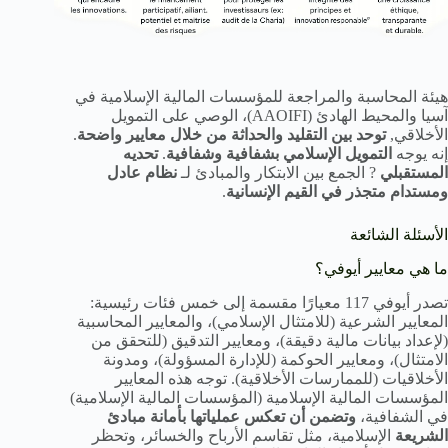
هيئة المحاسبة والمراجعة للمؤسسات المالية الإسلامية في
آسيا والمحيط الهادئ (AAOIFI)، الوصي على التمويل
الأخلاقي,
توحد بين التقليد والحداثة من خلال معايير واضحة
.
إنه يوجه
التمويل الإسلامي بشفافية وشفافية
.
تحديه
المستقبلي
? الجمع بين الابتكار والمبادئ لـ
نظام عادل
ومستدام متجذر في القيم الإنسانية
.
الأسئلة الشائعة
ما هي معايير أيوفي؟
تصدر أيوفي 117 معيارًا مقسمة إلى خمس فئات رئيسية:
المعايير الشرعية (للامتثال الإسلامي)، والمعايير المحاسبية
(لإعداد بيانات مالية دقيقة)، ومعايير التدقيق (للتحقق من
الامتثال)، ومعايير الحوكمة (للإدارة المسؤولة)، ومدونة
الأخلاقيات (للممارسات الأخلاقية). توجه هذه المعايير
المؤسسات المالية الإسلامية (المؤسسات المالية الإسلامية)
في الشفافية،
وتضمن أن تعكس عملياتها بأمانة مبادئ
الشريعة
الإسلامية، مثل تقاسم الأرباح والخسائر، وتحظر