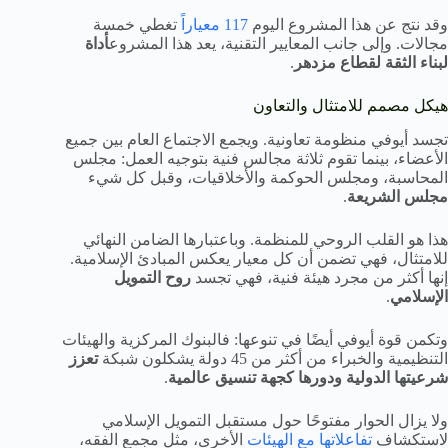
وقد نتج عن هذا المشروع اليوم
117 معياراً
تغطي خمسة
مجالات. وإلى جانب المعايير التقنية، يعد هذا المشروع
أداة
لبناء الثقة لقطاع مزدهر
.
هيكل مصمم للامتثال والتعاون
تجسد أيوفي منظومة تعاونية. ويجمع الاجتماع العام بين جميع
الأعضاء، بينما تقوم ثلاثة مجالس فنية بتوجيه العمل: مجلس
المحاسبة، ومجلس الحوكمة والأخلاقيات، وقبل كل شيء
مجلس الشريعة
.
هذا هو القلب الروحي للمنظمة. وباعتبارها الضامن النهائي
للامتثال، فهي تضمن أن كل معيار يعكس المبادئ الإسلامية.
إنها أكثر من مجرد هيئة فنية، فهي تجسد
روح التمويل
الإسلامي
.
وتكمن قوة أيوفي أيضًا في تنوعها: فالبنوك المركزية والهيئات
التنظيمية والخبراء من أكثر من 45 دولة يشكلون شبكة
تعزز
شرعيتها الدولية ودورها كجهة تنسيق عالمية
.
ولا يزال الحوار مفتوحًا حول مستقبل التمويل الإسلامي
لاستكشاف
تفاعلاتها مع الهيئات
الأخرى، مثل مجمع الفقه،