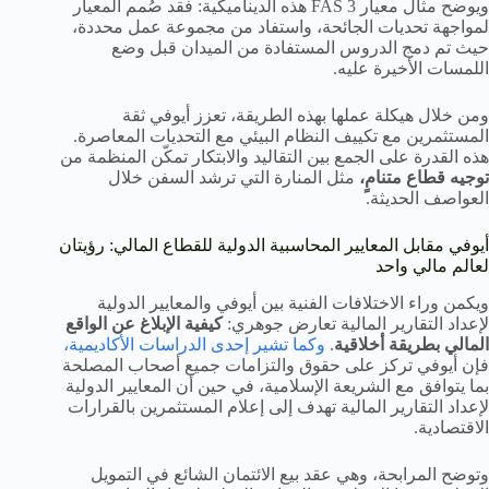
ويوضح مثال معيار FAS 3 هذه الديناميكية: فقد صُمم المعيار
لمواجهة تحديات الجائحة، واستفاد من مجموعة عمل محددة،
حيث تم دمج الدروس المستفادة من الميدان قبل وضع
اللمسات الأخيرة عليه.
ومن خلال هيكلة عملها بهذه الطريقة، تعزز أيوفي ثقة
المستثمرين مع تكييف النظام البيئي مع التحديات المعاصرة.
هذه القدرة على الجمع بين التقاليد والابتكار تمكّن المنظمة من
توجيه قطاع متنامٍ،
مثل المنارة التي ترشد السفن خلال
العواصف الحديثة.
أيوفي مقابل المعايير المحاسبية الدولية للقطاع المالي: رؤيتان
لعالم مالي واحد
ويكمن وراء الاختلافات الفنية بين أيوفي والمعايير الدولية
لإعداد التقارير المالية تعارض جوهري:
كيفية الإبلاغ عن الواقع
المالي بطريقة أخلاقية
.
وكما تشير إحدى الدراسات الأكاديمية،
فإن أيوفي تركز على حقوق والتزامات جميع أصحاب المصلحة
بما يتوافق مع الشريعة الإسلامية، في حين أن المعايير الدولية
لإعداد التقارير المالية تهدف إلى إعلام المستثمرين بالقرارات
الاقتصادية.
وتوضح المرابحة، وهي عقد بيع الائتمان الشائع في التمويل