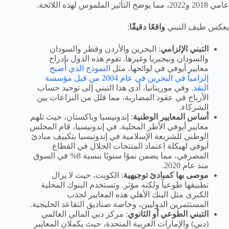
عامي 2018 و2022، مما يوضح التأثير الملموس لهذه اللائحة.
يعكس طيف التبني
واقعًا دقيقًا
:
التبني الإلزامي
: البحرين والأردن وقطر والسودان
والسودان ونيجيريا وغيرها. تقوم هذه الدول بإدراج
معايير أيوفي في لوائحها، مثل
النموذج الذي أصبح
إلزامياً في البحرين في عام 2004 من قبل مؤسسة
النقد
. وفي موريتانيا، أدى هذا التبني إلى توحيد حساب
الأرباح في عقود المضاربة، مما قلل من النزاعات بين
الشركاء.
أساس المعايير الوطنية
: إندونيسيا وباكستان، حيث تلهم
معايير أيوفي الأطر المحلية. في إندونيسيا، قام المجلس
الوطني للشريعة الإسلامية في إندونيسيا بتكييف مبادئ
أيوفي لهيكلة اعتماد المنتجات الحلال في القطاع
المصرفي، مما يضمن نموًا سنويًا بنسبة 8% في السوق
منذ عام 2020.
موصى بها كمبادئ توجيهية
: الكويت، حيث لا يزال
تطبيقها طوعياً ولكنه مؤثر. وتستخدم البنوك المحلية
الكبرى مثل البنك الأهلي هذه المعايير لجذب
المستثمرين الدوليين، وخاصة صناديق التقاعد الخليجية.
التبني الطوعي أو الثانوي
: مركز دبي المالي العالمي
(دبي) والإمارات العربية المتحدة، حيث يكملان المعايير