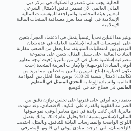
الحالية. يجب على مُصدري الصكوك في مركز دبي
المالي العالمي الآن تضمين تدقيق الامتثال الشرعي
لمعايير هيئة المحاسبة والمراجعة للمؤسسات المالية
الإسلامية في الهند، مما يعزز مصداقية المنتجات المالية
الإسلامية.
ويثير هذا التباين تحدياً رئيسياً يتمثل في الاعتماد المجزأ. يتعين
على المؤسسات المالية الإسلامية العاملة في عدة بلدان
التوفيق بين المتطلبات المتباينة، مما يجعل من الصعب مقارنة
البيانات المالية. على سبيل المثال، يتعين على مجموعة
مصرفية إسلامية تعمل في كل من ماليزيا (حيث توجه معايير
أيوفي المبادئ التوجيهية) والإمارات العربية المتحدة (حيث
تكون اختيارية) إنتاج تقريرين ماليين منفصلين، مما يزيد من
تكاليف الامتثال بنسبة 20-30%. يوضح هذا الخلل بين المواءمة
العالمية والسيادة الوطنية
التحدي المتمثل في التنظيم
العالمي
في قطاع آخذ في التوسع.
يعتمد زخم أيوفي على قدرتها على تحقيق توازن دقيق بين
الصرامة الفقهية والقدرة على التكيف الاقتصادي. وقد شهدت
ماليزيا، التي كانت رائدة في دمج معايير أيوفي، نمو سوقها
المالي الإسلامي بنسبة 12% بحلول عام 2023، وذلك بفضل
اللوائح الواضحة والممارسات القابلة للتدقيق. وبالمثل، اجتذبت
كازاخستان، التي أدرجت مبادئ أيوفي في قانونها المصرفي