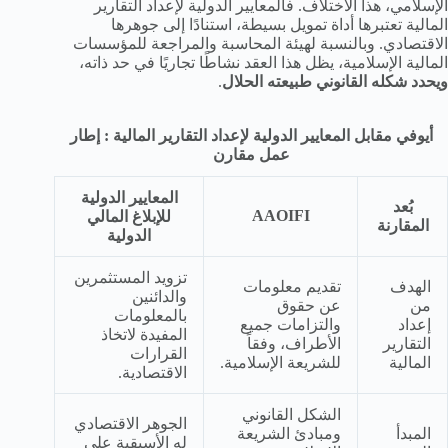
الإسلامي، هذا الاختلاف. فالمعايير الدولية لإعداد التقارير
المالية تعتبرها أداة تمويل بسيطة، استنادًا إلى جوهرها
الاقتصادي. وبالنسبة لهيئة المحاسبة والمراجعة للمؤسسات
المالية الإسلامية، يظل هذا العقد نشاطًا تجاريًا في حد ذاته،
ويحدد شكله القانوني طبيعته الحلال
.
أيوفي مقابل المعايير الدولية لإعداد التقارير المالية : إطار
عمل مقارن
المعايير الدولية
بُعد
AAOIFI
للإبلاغ المالي
المقارنة
الدولية
تزويد المستثمرين
الهدف
تقديم معلومات
والدائنين
من
عن حقوق
بالمعلومات
إعداد
والتزامات جميع
المفيدة لاتخاذ
التقارير
الأطراف، وفقاً
القرارات
المالية
للشريعة الإسلامية.
الاقتصادية.
الشكل القانوني
الجوهر الاقتصادي
المبدأ
ومبادئ الشريعة
له الأسبقية على