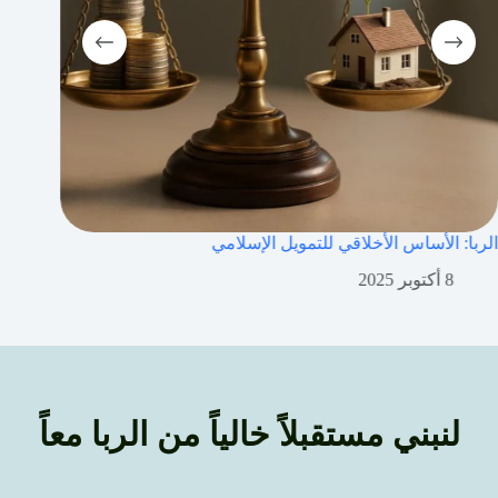
ت العصرية
الربا: الأساس الأخلاقي للتمويل الإسلامي
8 أكتوبر 2025
لنبني مستقبلاً خالياً من الربا معاً