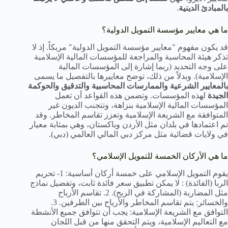
بالمبادئ الدينية
.
ما هي معايير مؤسسة التمويل الدولية؟
قد يكون مفهوم "معايير مؤسسة التمويل الدولية" مربكاً. إذ لا
تذكر هيئة المحاسبة والمراجعة للمؤسسات المالية الإسلامية
على وجه التحديد (ربما إشارة إلى المؤسسات المالية
الإسلامية). وبدلاً من ذلك، توضح معاييرها بالتفصيل ما يسمى
بالمعايير الشرعية والممارسات المحاسبية والتدقيق والحوكمة
الجيدة
لهذه المؤسسات. وتضمن هذه القواعد أن تعمل
المؤسسات المالية الإسلامية بنزاهة، وتتجنب الديون غير
المتوافقة مع الشريعة الإسلامية وتعزز تقاسم المخاطر. وقد
تم اعتمادها في بلدان مثل الأردن وباكستان، وهي بمثابة معيار
في ولايات قضائية مثل مركز دبي المالي العالمي (دبي).
ما هي الأركان الخمسة للتمويل الإسلامي؟
يقوم التمويل الإسلامي على خمسة أركان أساسية: 1- تحريم
الربا (الفائدة) : لا يمكن تطبيق سعر فائدة ثابت، وتفضيل نماذج
مثل المضاربة (المشاركة في الربح). 2. تقاسم الأرباح
والخسائر: يتم تقاسم المخاطر والأرباح بين الطرفين. 3.
التوافق مع الشريعة الإسلامية: يجب أن تتوافق جميع الأنشطة
مع التعاليم الإسلامية، ويتم التحقق منها من قبل اللجان