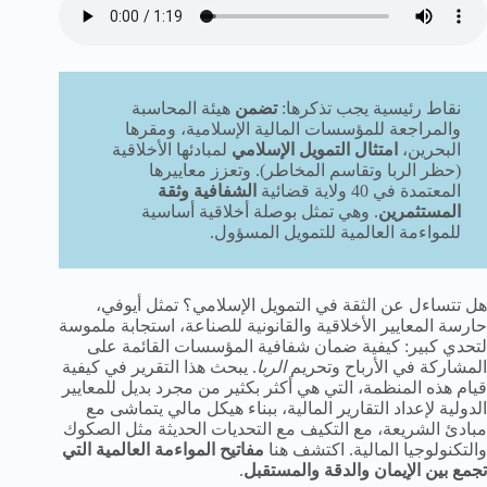
نقاط رئيسية يجب تذكرها:
تضمن
هيئة المحاسبة
والمراجعة للمؤسسات المالية الإسلامية، ومقرها
البحرين،
امتثال التمويل الإسلامي
لمبادئها الأخلاقية
(حظر الربا وتقاسم المخاطر). وتعزز معاييرها
المعتمدة في 40 ولاية قضائية
الشفافية وثقة
المستثمرين
. وهي تمثل بوصلة أخلاقية أساسية
للمواءمة العالمية للتمويل المسؤول.
هل تتساءل عن الثقة في التمويل الإسلامي؟ تمثل أيوفي،
حارسة المعايير الأخلاقية والقانونية للصناعة، استجابة ملموسة
لتحدي كبير: كيفية ضمان شفافية المؤسسات القائمة على
المشاركة في الأرباح وتحريم
الربا
. يبحث هذا التقرير في كيفية
قيام هذه المنظمة، التي هي أكثر بكثير من مجرد بديل للمعايير
الدولية لإعداد التقارير المالية، ببناء هيكل مالي يتماشى مع
مبادئ الشريعة، مع التكيف مع التحديات الحديثة مثل الصكوك
والتكنولوجيا المالية. اكتشف هنا
مفاتيح المواءمة العالمية التي
تجمع بين الإيمان والدقة والمستقبل
.