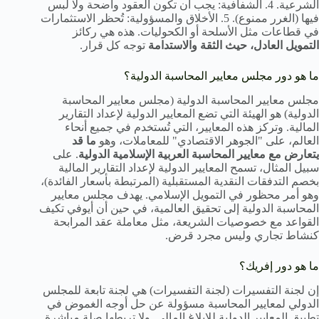
الشرعية. 4. الشفافية: يجب أن تكون العقود واضحة ولا لبس
فيها (الغرر ممنوع). 5. الأخلاق والمسؤولية: تُحظر الاستثمارات
في قطاعات مثل الأسلحة أو الكحوليات. هذه هي ركائز
التمويل العادل، حيث الثقة والاستدامة
توجه كل قرار.
ما هو دور مجلس معايير المحاسبة الدولية؟
مجلس معايير المحاسبة الدولية (مجلس معايير المحاسبة
الدولية) هو الهيئة التي تضع المعايير الدولية لإعداد التقارير
المالية. وتركز هذه المعايير، التي تُستخدم في جميع أنحاء
العالم، على "الجوهر الاقتصادي" للمعاملات، وهو
ما قد
يتعارض مع معايير المحاسبة العربية الإسلامية الدولية
. على
سبيل المثال، تسمح المعايير الدولية لإعداد التقارير المالية
بخصم التدفقات النقدية المستقبلية (المرتبطة بأسعار الفائدة)،
وهو أمر محظور في التمويل الإسلامي. يهدف مجلس معايير
المحاسبة الدولية إلى تحقيق العالمية، في حين أن أيوفي تكيف
القواعد مع خصوصيات الشريعة، مثل معاملة عقد المرابحة
كنشاط تجاري وليس مجرد قرض.
ما هو دور إفريك؟
إن لجنة التفسيرات (لجنة التفسيرات) هي لجنة تابعة للمجلس
الدولي لمعايير المحاسبة مسؤولة عن حل أوجه الغموض في
تطبيق المعايير الدولية للإبلاغ المالي. ولا تربطها صلة مباشرة