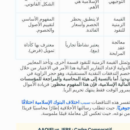
التوجيهي
الإسلامية هي
الشكل القانوني.
الأهم.
القيمة
لا ينطبق. يحظر
المفهوم الأساسي
الزمنية
الخصم وأسعار
لتقييم الأصول
للنقود
الفائدة.
والخصوم.
معالجة
يعتبر نشاطاً تجارياً
معترف بها كأداة
عقد
(بيع).
تمويل (قرض).
المرابحة
وتمثل القيمة الزمنية للنقود قسمة أخرى. وتأخذ المعايير
الدولية لإعداد التقارير المالية هذا الأمر في الاعتبار من خلال
خصم التدفقات النقدية المستقبلية، وهو حجر الزاوية في
نهجها.
أما بالنسبة إلى هيئة المحاسبة والمراجعة للمؤسسات
المالية الإسلامية، فإن هذا المفهوم محظور
: فزيادة الأموال
بمرور الوقت فقط ينتهك تحريم الربا.
تفسر هذه التناقضات
سبب
اختلاف البنوك الإسلامية اختلافًا
جوهريًا
. حيث تتطلب رسالتها الأخلاقية إطارًا محاسبيًا فريدًا
من نوعه، حيث تعكس كل معاملة قيمًا ملموسة.