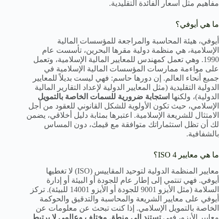
مفاهيم مثل أسعار الفائدة التقليدية.
ما هي أيوفي؟
أيوفي، هيئة المحاسبة والمراجعة للمؤسسات المالية
الإسلامية، هي منظمة دولية مقرها البحرين، تأسست عام
1990. وهي تعمل كمهندس للمعايير المالية الإسلامية، وتعمل
على مواءمة ممارسات المؤسسات المالية الإسلامية في
جميع أنحاء العالم. إن دورها حاسم: فهي ليست بديلاً للمعايير
الدولية التقليدية (مثل المعايير الدولية لإعداد التقارير المالية
الدولية)، ولكنها
استجابة ضرورية للسمات الخاصة بالتمويل
الإسلامي، حيث تكون الأولوية للشكل القانوني للعقود من أجل
الامتثال للشريعة الإسلامية. اعتبرها بمثابة دليل أخلاقي، يضمن
لك أن تظل استثماراتك متوافقة مع قيمك، دون المساس
بالشفافية.
ما هي معايير ISO 4؟
معايير المنظمة الدولية لتوحيد المقاييس (ISO) لا تغطيها
أيوفي. فهي تنتمي إلى إطار عام للجودة أو البيئة أو إدارة
السلامة (مثل الأيزو 9001 للجودة أو الأيزو 14001 للبيئة). تركز
أيوفي على معايير الشريعة والمحاسبة والتدقيق والحوكمة
الخاصة بالتمويل الإسلامي. إذا كنت تبحث عن معلومات عن
معايير الأيزو، فهي
تستند إلى منطق مختلف وعالمي لا يرتبط