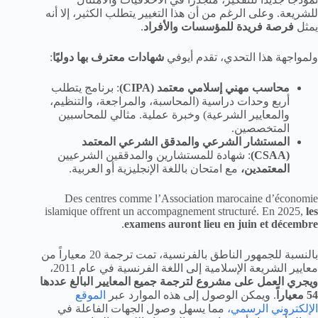
للشريعة. وعلى الرغم من أن هذا التغيير يتطلب الكثير، إلا أنه
يمثل
فرصة فريدة للمؤسسات والأفراد
.
ولمواجهة هذا التحدي، تقدم أيوفي
شهادات معترف بها دوليًا
:
محاسب مهني إسلامي معتمد (CIPA)
: برنامج يتطلب
أربع وحدات دراسية (المحاسبة، والمراجعة، والتنظيم،
والمعايير الشرعية) وخبرة عملية. مثالي للمحاسبين
المتخصصين.
المستشار الشرعي والمدقق الشرعي المعتمد
(CSAA)
: شهادة للمستشارين والمدققين الشرعيين
المعتمدين،
مع امتحان باللغة الإنجليزية أو العربية.
Des centres comme l’Association marocaine d’économie
islamique offrent un accompagnement structuré. En 2025,
les
.
examens auront lieu en juin et décembre
بالنسبة للجمهور الناطق بالفرنسية، تمت ترجمة 20 معياراً من
معايير الشريعة الإسلامية إلى اللغة الفرنسية في عام 2011،
ويجري العمل على مشروع لترجمة جميع المعايير البالغ عددها
54 معياراً
. ويمكن الوصول إلى هذه الموارد عبر
الموقع
الإلكتروني الرسمي،
مما يسهل وصول الجهات الفاعلة في