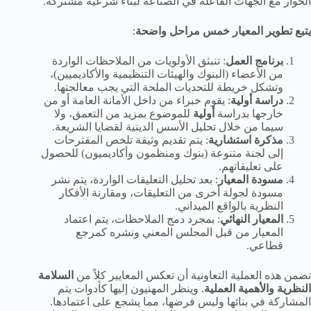
الحوار مع الجهات الفاعلة في الصناعة لبناء شرعية مشتركة.
يتبع تطوير المعيار خمس مراحل واضحة
:
برنامج العمل
: تنبثق الأولويات من الملاحظات الواردة
من الأعضاء (البنوك والهيئات التنظيمية والأكاديميين)،
وتشكل خريطة للتحديات الملحة التي يجب معالجتها.
دراسة أولية
: يقوم خبراء من داخل الأمانة العامة أو من
خارجها بدراسة
أولية
للموضوع بمزيد من التعمق، ولا
سيما من خلال تحليل الأسس الدينية لقضايا الشريعة.
مذكرة استشارية
: يتم تقديم وثيقة تلخص المقترحات
إلى لجنة متنوعة (بنوك ومنظمون وأكاديميون) للحصول
على تعليقاتهم.
مسودة المعيار
: بعد تحليل التعليقات الواردة، يتم نشر
مسودة لجولة أخرى من التعليقات، ومقارنة الأفكار
النظرية بالواقع الميداني.
المعيار النهائي
: بمجرد دمج الملاحظات، يتم اعتماد
المعيار من قبل المجلس المعني ونشره كمرجع
قطاعي.
تضمن هذه العملية التعاونية أن تعكس المعايير كلاً من
السلامة
النظرية والأهمية العملية
. وينظر المهنيون إليها كأدوات يتم
المشاركة في بنائها وليس فرضها، مما يشجع على اعتمادها.