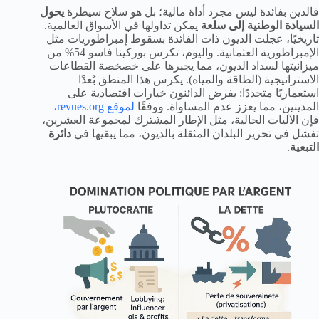
فالدين بفائدة ليس مجرد أداة مالية؛ بل هو سلاح سيطرة
يحول
السيادة الوطنية إلى سلعة
يمكن تداولها في الأسواق العالمية.
تاريخيًا، عجلت الديون ذات الفائدة بسقوط إمبراطوريات مثل
الإمبراطورية العثمانية. واليوم، تكرس بوركينا فاسو 54% من
ميزانيتها لسداد الديون، مما يجبرها على خصخصة القطاعات
الاستراتيجية (الطاقة والمياه). يكرس هذا المنطق بُعدًا
استعماريًا متجددًا: يفرض الدائنون خيارات اقتصادية على
المدينين، مما يعزز عدم المساواة. ووفقًا
لموقع revues.org،
فإن الآليات الحالية، مثل الإطار المشترك لمجموعة العشرين،
تفشل في تحرير البلدان المثقلة بالديون، مما يبقيها في
دائرة
التبعية
.