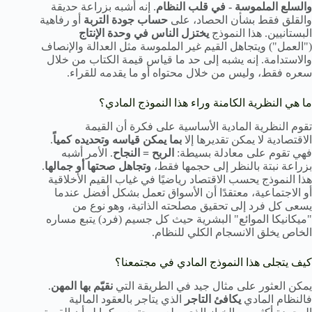
والسلع الملموسة - في قلب النظام
. إنه أشبه بزراعة حديقة
والقلق فقط بشأن الحصاد، على
حساب جودة التربة
أو رفاهية
البستانيين. هذا النموذج
يختزل الناس في وحدة الإنتاج
("العمل") ويتجاهل القيم غير الملموسة مثل العدالة والإنصاف
والاستدامة. إنه يشبه إلى حد ما قياس قيمة الكتاب من خلال
سعره فقط، وليس من خلال محتواه أو ما يقدمه للقراء.
ما هي النظرية الكامنة وراء هذا النموذج المادي؟
تقوم النظرية المادية الأساسية على فكرة أن القيمة
الاقتصادية لا يمكن تقديرها إلا
بما يمكن قياسه وتحديده كمياً
.
فهي تقوم على معادلة بسيطة:
الربح = النجاح
. الأمر أشبه
بزراعة نبتة بالنظر إلى حجمها فقط،
وتجاهل صحتها أو جمالها
.
هذا النموذج يحسب الاقتصاد رياضيًا في غياب القيم الأخلاقية
أو الاجتماعية، معتقدًا أن الأسواق تعمل بشكل أفضل عندما
يسعى كل فرد إلى تحقيق مصلحته الذاتية، وهو نوع من
"ميكانيكا الموائع" البشرية حيث كل جسيم (فرد) يتبع مساره
الخاص يخلق الانسجام الكلي للنظام.
كيف يتجلى هذا النموذج المادي في مجتمعنا؟
يمكن العثور على مثال جيد في الطريقة التي
نقيّم بها المهن
.
فالنظام المادي
يكافئ التاجر
الذي يتاجر بالعقود المالية