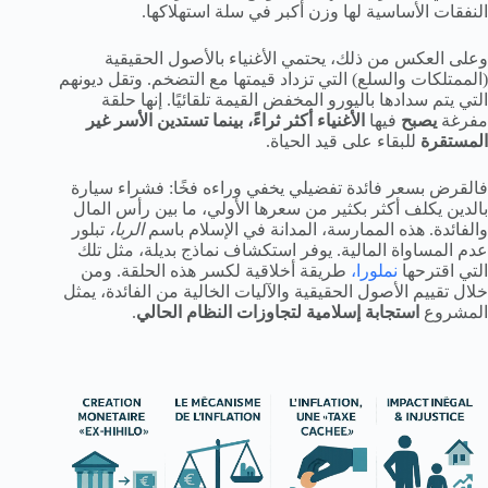
النفقات الأساسية لها وزن أكبر في سلة استهلاكها.
وعلى العكس من ذلك، يحتمي الأغنياء بالأصول الحقيقية
(الممتلكات والسلع) التي تزداد قيمتها مع التضخم. وتقل ديونهم
التي يتم سدادها باليورو المخفض القيمة تلقائيًا. إنها حلقة
مفرغة
يصبح
فيها
الأغنياء أكثر ثراءً، بينما تستدين الأسر غير
المستقرة
للبقاء على قيد الحياة.
فالقرض بسعر فائدة تفضيلي يخفي وراءه فخًا: فشراء سيارة
بالدين يكلف أكثر بكثير من سعرها الأولي، ما بين رأس المال
والفائدة. هذه الممارسة، المدانة في الإسلام باسم
الربا،
تبلور
عدم المساواة المالية. يوفر استكشاف نماذج بديلة، مثل تلك
التي اقترحها
نملورا،
طريقة أخلاقية لكسر هذه الحلقة. ومن
خلال تقييم الأصول الحقيقية والآليات الخالية من الفائدة، يمثل
المشروع
استجابة إسلامية لتجاوزات النظام الحالي
.