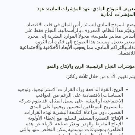
تعريف النموذج المادي: عهد المؤشرات المادية: عهد
المؤشرات المادية
يضع النموذج المادي السائد رأس المال في قلب الاقتصاد.
ويقيّم هذا النظام، المعروف بالرأسمالية، النجاح فقط على
أساس معايير ملموسة، محولاً الموارد البشرية إلى مجرد
متغير تعديل. ويستند هذا النموذج إلى فكرة أن الثروة
تقاس
بالتراكم المادي، مما يحجب الأبعاد الأخلاقية والاجتماعية
للاقتصاد.
مؤشرات النجاح الرئيسية: الربح والإنتاج والنمو
يتم تقييم الأداء من خلال
ثلاث ركائز
:
الربح
: القوة الدافعة وراء القرارات الاستراتيجية، وتوجيه
السياسات الاقتصادية على الرغم من العواقب
الاجتماعية أو البيئية. على سبيل المثال، قد تقوم شركة
ما بتسريح الموظفين لتحسين ربحيتها على المدى
القصير، دون مراعاة التكلفة البشرية لهذه القرارات.
الإنتاج
: التصنيع المستمر للسلع، مع إعطاء الأولوية
للإنتاج المفرط والهدر. وتعبّر صناعة الأزياء عن هذه
الظاهرة بمجموعات موسمية يمكن التخلص منها والتي