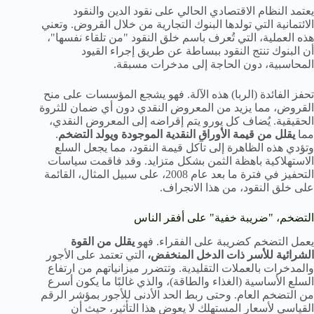
يعتمد النظام الاقتصادي الحالي على نقود الدين والنقود
الائتمانية التي تولدها البنوك التجارية من خلال القروض. وتعني
هذه العملية، التي تُعرف باسم خلق النقود "من تلقاء نفسها"،
أن البنوك تنتج النقود ببساطة عن طريق إجراء القيود
المحاسبية، دون الحاجة إلى مدخرات مسبقة.
تحفز الفائدة (الربا) هذه الآلة. فهو يشجع المؤسسات على منح
القروض، مما يزيد من المعروض النقدي دون أي ضمان للثروة
الحقيقية. يُضاف كل يورو يتم إقراضه إلى المعروض النقدي،
مما
يقلل من قيمة الأوراق النقدية الموجودة ويولد التضخم
.
وتؤدي هذه الظاهرة إلى تآكل قيمة النقود، مما يجعل السلع
الاستهلاكية باهظة الثمن بشكل متزايد. وقد فاقمت سياسات
التحفيز في فترة ما بعد عام 2008، على سبيل المثال، القائمة
على خلق النقود، من هذا الانجراف.
التضخم، "ضريبة خفية" على أفقر الناس
يعمل التضخم كضريبة على الفقراء. فهو
يقلل من القوة
الشرائية للأسر ذات الدخل المنخفض،
التي تعتمد على الأجور
والمدخرات بالعملات التقليدية. وتتضرر ميزانياتهم من ارتفاع
السلع الأساسية (الغذاء والطاقة)، والذي غالبًا ما يكون أسرع
من التضخم العام. وحتى ربط الحد الأدنى للأجور بمؤشر الرقم
القياسي لأسعار المستهلك لا يعوض هذا التأثير، حيث أن