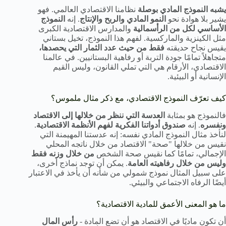
يشبه النموذج المادي بوصلة
نظامنا الاقتصادي العالمي. فهو
يشير بلا هوادة نحو
النمو المادي والربح والإنتاج
. إنه
النموذج
الأساسي لكل من الرأسمالية
والمدارس الاقتصادية الكبرى
مثل الكينزية والماركسية. لفهم هذا النموذج، تخيل بستاني
يقيس نجاح حديقته
فقط من حيث عدد الثمار التي يحصدها،
متجاهلاً تمامًا جودة التربة أو رفاهية البستانيين. في عالمنا
الاقتصادي، الأرقام هي التي تملي القانون، وليس القيم
الإنسانية أو البيئية.
كيف تعرّف النموذج الاقتصادي، مع ذكر مثال ملموس؟
فالنموذج هو بمثابة
العدسة التي ننظر من خلالها إلى الاقتصاد
ونفسره
. إنه
صندوق أدواتنا الفكرية لفهم الأنظمة الاقتصادية
.
لنأخذ مثال النموذج المادي نفسه: إنه عدستنا المهيمنة التي
نقيس من خلالها "صحة" الاقتصاد من خلال ناتجه المحلي
الإجمالي، تمامًا كما نقيس صحة الشخص
من خلال وزنه فقط
وليس من خلال رفاهيته العامة
. يمكن أن توجد نماذج أخرى،
على سبيل المثال نموذج شمولي من شأنه أن يأخذ في الاعتبار
أيضًا الرفاه الاجتماعي والبيئي.
ما هو المعنى الأعمق للمادية الاقتصادية؟
أن تكون ماديًا في الاقتصاد هو أن تضع المادة -
رأس المال