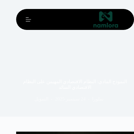
خطي
لى
لمحتوى
النموذج المادي: النظام الاقتصادي المهيمن على النظام
الاقتصادي السائد
نملورا
24 سبتمبر 2025
التمويل