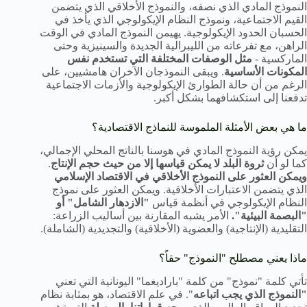
النموذج المادي الذي نصفه، والنموذج الأخلاقي الذي يتضمن
القيم الاجتماعية، ونموذج النظام الإيكولوجي الذي يأخذ في
الحسبان الحدود الإيكولوجية. يهيمن النموذج المادي في الوقت
الراهن، مع تفرعاته من الليبرالية الجديدة والسينيزية وحتى
الماركسية -
مثل الوصفات المختلفة التي تستخدم نفس
المكونات الأساسية
. ويبقى النموذجان الآخران هامشيين، على
الرغم من أن حالة الطوارئ الإيكولوجية والأزمات الاجتماعية
تدفعنا إلى استكشافهما بشكل أكبر.
ما هي بعض الأمثلة الملموسة للنماذج الاقتصادية؟
يمكن رؤية النموذج المادي في هوسنا بالناتج المحلي الإجمالي،
كما لو أن
ثروة البلد لا يمكن قياسها إلا من حيث حجم الإنتاج
.
ويمكن العثور على النموذج الأخلاقي في الاقتصاد الإسلامي
الذي يتضمن الاعتبارات الأخلاقية. ويمكن العثور على نموذج
النظام الإيكولوجي في أنظمة قياس
"الازدهار الشامل" أو
"البصمة البيئية".
الأمر يشبه المقارنة بين أساليب الزراعة:
التقليدية (الإنتاجية) والعضوية (الأخلاقية) والتجديدية (الشاملة).
ماذا يعني مصطلح "النموذج" حقاً؟
تأتي كلمة "نموذج" من كلمة "باراديغما" اليونانية التي تعني
"النموذج الذي يجب اتباعه
". في علم الاقتصاد، هو بمثابة نظام