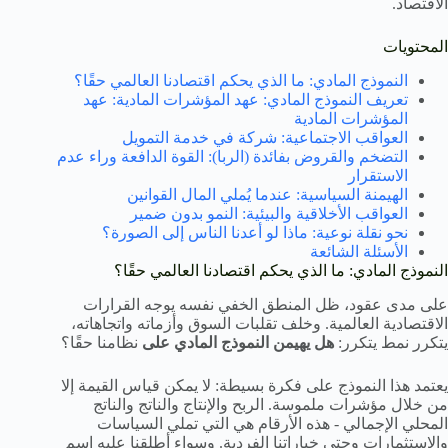
الاقتصاد.
المحتويات
النموذج المادي: ما الذي يحكم اقتصادنا العالمي حقًا؟
تعريف النموذج المادي: عهد المؤشرات المادية: عهد
المؤشرات المادية
العواقب الاجتماعية: شركة في خدمة التمويل
التضخم والقروض بفائدة (الربا): القوة الدافعة وراء عدم
الاستقرار
الهيمنة السياسية: عندما يُملي المال القوانين
العواقب الأخلاقية والبيئية: النمو بدون ضمير
نحو نقلة نوعية: ماذا لو أعدنا الناس إلى الصورة؟
الأسئلة الشائعة
النموذج المادي: ما الذي يحكم اقتصادنا العالمي حقًا؟
على مدى عقود، ظل المنطق الخفي نفسه يوجه القرارات
الاقتصادية العالمية. وخلف تقلبات السوق وأزماته واتجاهاته،
يتكرر نمط يتكرر:
هل يهيمن النموذج المادي على
نظامنا حقًا؟
يعتمد هذا النموذج على فكرة بسيطة: لا يمكن قياس القيمة إلا
من خلال مؤشرات ملموسة. الربح والإنتاج والناتج والناتج
المحلي الإجمالي - هذه الأرقام هي التي تملي السياسات
والاستثمارات وحتى خياراتنا الفردية. وسواء أطلقنا عليه اسم