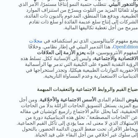
والتدهور البيئي
. تتطلب حتمية النمو إنتاجًا مستمرًا، الأمر الذي
يولد تلقائيًا المزيد من التلوث ويسرّع من استنزاف الموارد
الطبيعية. ويدفع هذا المنطق، المدعوم بالديون ذات الفائدة،
الشركات إلى إنتاج سلع عديمة الفائدة أو سلع ذات تقادم
مبرمج من أجل تغطية تكاليفها المالية.
يضع مفهوم كابيتالوسين، الذي تم استكشافه في
مجلات
OpenEdition،
هذا التدمير البيئي في إطار نظامي. وخلافًا
لمفهوم الأنثروبوسين، فإنه
يعزو الأزمة إلى العلاقات
الاقتصادية والاجتماعية،
وليس إلى الإنسانية ككل. تسلط هذه
الرؤية النقدية الضوء على الكيفية التي تدمر بها الرأسمالية
الأحفورية التوازنات الطبيعية هيكليًا، وتجذر استخراجها في
الديناميات الاستعمارية وعدم المساواة التاريخية.
ضياع القيم والروابط الاجتماعية والتعقيدات المبهمة
يقوض
النظام المادي
الأسس الاجتماعية والأخلاقية
. ومن أجل
بيع المزيد، يستغل التسويق الحاجات الزائلة بدلًا من الحاجات
الحقيقية، كما يحلل عالم الاجتماع رازميغ كوتشيان في مقاله
عن "الحاجات المصطنعة". تخلق هذه الديناميكية دورة من
الاستهلاك الذي لا معنى له، مما يؤدي إلى تآكل القيم الجماعية.
ويخاطر الأفراد، تحت ضغط الديون الدائمة الحضور، بالتحول
إلى سلوك غير أخلاقي من أجل البقاء على قيد الحياة.