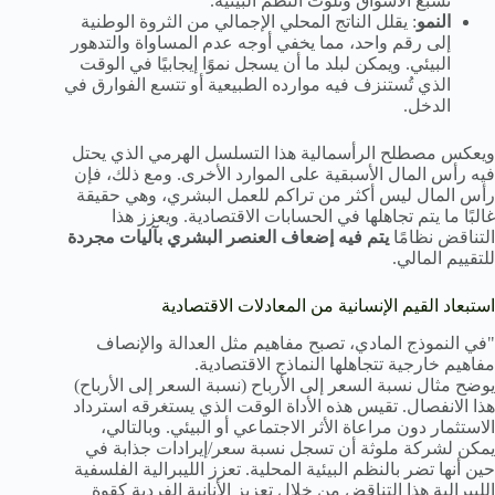
تُشبع الأسواق وتلوث النظم البيئية.
النمو
: يقلل الناتج المحلي الإجمالي من الثروة الوطنية
إلى رقم واحد، مما يخفي أوجه عدم المساواة والتدهور
البيئي. ويمكن لبلد ما أن يسجل نموًا إيجابيًا في الوقت
الذي تُستنزف فيه موارده الطبيعية أو تتسع الفوارق في
الدخل.
ويعكس مصطلح الرأسمالية هذا التسلسل الهرمي الذي يحتل
فيه رأس المال الأسبقية على الموارد الأخرى. ومع ذلك، فإن
رأس المال ليس أكثر من تراكم للعمل البشري، وهي حقيقة
غالبًا ما يتم تجاهلها في الحسابات الاقتصادية. ويعزز هذا
التناقض نظامًا
يتم فيه إضعاف العنصر البشري بآليات مجردة
للتقييم المالي.
استبعاد القيم الإنسانية من المعادلات الاقتصادية
"في النموذج المادي، تصبح مفاهيم مثل العدالة والإنصاف
مفاهيم خارجية تتجاهلها النماذج الاقتصادية.
يوضح مثال نسبة السعر إلى الأرباح (نسبة السعر إلى الأرباح)
هذا الانفصال. تقيس هذه الأداة الوقت الذي يستغرقه استرداد
الاستثمار دون مراعاة الأثر الاجتماعي أو البيئي. وبالتالي،
يمكن لشركة ملوثة أن تسجل نسبة سعر/إيرادات جذابة في
حين أنها تضر بالنظم البيئية المحلية. تعزز الليبرالية الفلسفية
الليبرالية هذا التناقض من خلال تعزيز الأنانية الفردية كقوة