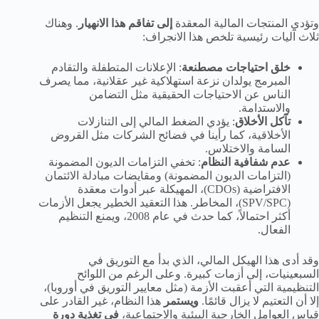
وتؤدي المنتجات المالية المعقدة
إلى تفاقم هذا الانهيار
. وهناك
ثلاث آليات رئيسية تلخص هذا الانجراف:
خلق احتياجات مصطنعة
: الإعلانات المتطفلة والتقادم
المبرمج يولدان نزعة استهلاكية غير عقلانية، مما يصرف
الناس عن الاحتياجات الحقيقية مثل التضامن
والاستدامة.
تآكل الأخلاق
: يؤدي الضغط المالي إلى التنازلات
الأخلاقية، كما رأينا في فضائح الشركات مثل القروض
السامة والاختلاس.
عدم شفافية النظام
: تخفي التزامات الديون المضمونة
(التزامات الديون المضمونة) ومقايضات مبادلة الائتمان
الافتراضية (CDOs)، المهيكلة عبر أدوات معقدة
(SPV/SPC)، المخاطر. هذا التعقيد الخطير يجعل الأزمات
أكثر احتمالاً، كما حدث في عام 2008، ويمنع التنظيم
الفعال.
وقد أدى هذا الهيكل المالي، الذي بدأ مع التوريق في
السبعينيات، إلى أزمات كبيرة. وعلى الرغم من اللوائح
التنظيمية التي أعقبت الأزمة (مثل معايير التوريق في أوروبا)،
إلا أن التعتيم لا يزال قائمًا.
ويستمر
هذا النظام، غير القادر على
قياس العوامل الخارجية البيئية والاجتماعية،
في تغذية دورة