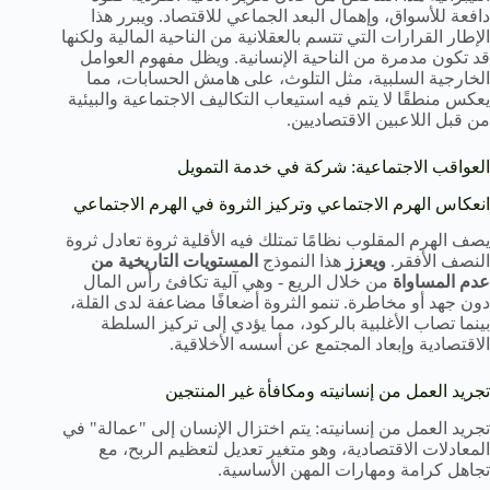
دافعة للأسواق، وإهمال البعد الجماعي للاقتصاد. ويبرر هذا
الإطار القرارات التي تتسم بالعقلانية من الناحية المالية ولكنها
قد تكون مدمرة من الناحية الإنسانية. ويظل مفهوم العوامل
الخارجية السلبية، مثل التلوث، على هامش الحسابات، مما
يعكس منطقًا لا يتم فيه استيعاب التكاليف الاجتماعية والبيئية
من قبل اللاعبين الاقتصاديين.
العواقب الاجتماعية: شركة في خدمة التمويل
انعكاس الهرم الاجتماعي وتركيز الثروة في الهرم الاجتماعي
يصف الهرم المقلوب نظامًا تمتلك فيه الأقلية ثروة تعادل ثروة
النصف الأفقر.
ويعزز
هذا النموذج
المستويات التاريخية من
عدم المساواة
من خلال الريع - وهي آلية تكافئ رأس المال
دون جهد أو مخاطرة. تنمو الثروة أضعافًا مضاعفة لدى القلة،
بينما تصاب الأغلبية بالركود، مما يؤدي إلى تركيز السلطة
الاقتصادية وإبعاد المجتمع عن أسسه الأخلاقية.
تجريد العمل من إنسانيته ومكافأة غير المنتجين
تجريد العمل من إنسانيته: يتم اختزال الإنسان إلى "عمالة" في
المعادلات الاقتصادية، وهو متغير تعديل لتعظيم الربح، مع
تجاهل كرامة ومهارات المهن الأساسية.