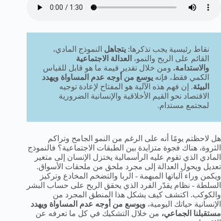
نقاط رئيسية يجب تذكرها:
يتجاهل
النموذج المادي،
القائم على الربح والنمو،
العدالة الاجتماعية
والاستدامة.
ومن خلال تقدير قيمة ما هو قابل للقياس
الكمي فقط، فإنه
يوسع من أوجه عدم المساواة ويهدد
البيئة
. إن فهم هذه الآلية هو المفتاح لإعادة توجيه
الاقتصاد نحو القيم الأخلاقية والإنسانية الضرورية
لمجتمع مستدام.
هل لاحظتم يومًا أنه على الرغم من النمو الجامح وتراكم
الثروة، هناك فجوة متزايدة بين الطبقات الاجتماعية؟ فالنموذج
المادي الذي تقوم عليه الرأسمالية يختزل الإنسان إلى متغير
تعديل ويحول العدالة إلى مجرد ملحق من ملحقات الأسواق.
ويكمن وراء آلياتها المبهمة - الربا والتضخم المخادع وتركيز
السلطة - نظام يقدّر الفرد الذي يحقق الربح على حساب البشر
والكوكب. اكتشف كيف يشكل هذا المنطق المجرد من
الإنسانية حياتك اليومية،
ويوسع من أوجه عدم المساواة ويهدد
مستقبلنا الجماعي،
من خلال التشكيك في كل ما تعرفه عن