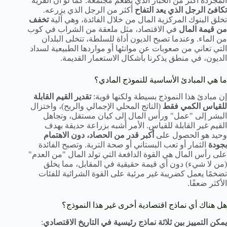
المجردة أكثر من الخباز الذي يطعم مجتمعه. كما لو أن القرية
تكافئ الرجل الذي يعد التفاح
أكثر من الرجل الذي يزرعه.
تخلق البنوك المركزية المال من خلال الفائدة، وهي آلية
تخفف
من قيمة المال
في الاقتصاد، مثل ملعقة من الشراب في كوب
من الماء. وعندما تصبح الديون أداة للسلطة، تتخلى البلدان
التي تعاني من صعوبات عن موانئها أو مواردها الطبيعية لسداد
الديون، في منطق يذكرنا بأشكال الاستعمار القديمة.
ما هي المبادئ الأساسية للنموذج المادي؟
إن مبادئ هذا النموذج بسيطة ولكنها قوية:
تقدير القيم القابلة
للقياس الكمي فقط
(الناتج المحلي الإجمالي والربح)، واختزال
البشر إلى "عمل" ورأس المال إلى كيان مستقل، وتجاهل
القيم غير القابلة للقياس. الأمر أشبه بزراعة حديقة بهدف
وحيد هو الحصول على
أكبر قدر من الحصاد، دون الاهتمام
بجودة
الثمار أو تعب البستاني أو صحة التربة. وتصبح الفائدة
على رأس المال هي القوة الدافعة التي تولد المال "من العدم"
(من لا شيء) دون أي قيمة حقيقية في المقابل، مما يخلق
تضخمًا يعمل كضريبة غير مرئية على القوة الشرائية للفئات
الأكثر ضعفًا.
هل هناك أي نماذج اقتصادية أخرى غير هذا النموذج؟
يمكن التمييز بين ثلاثة نماذج رئيسية في التاريخ الاقتصادي
: