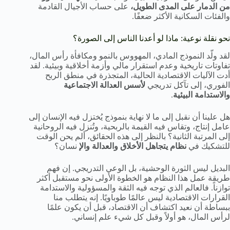
من الدمار على المدى الطويل،
على حساب الأجيال القادمة
والفئات السكانية الأكثر ضعفًا.
نحو نقلة نوعية: ماذا لو أعدنا الناس إلى الصورة؟
لقد ولّد النموذج المادي، المهووس بالنمو ومكافأة رأس المال،
تفاوتات تاريخية وعدم استقرار مالي وأزمة أخلاقية وبيئية. لقد
أدت الآليات الاقتصادية الحالية، المتجذرة في منطق الربح
الفوري، إلى تآكل تدريجي
لأسس العدالة الاجتماعية
والاستدامة البيئية
.
هل علينا أن نقبل إلى ما لا نهاية بنموذج يُختزل فيه الإنسان إلى
عامل إنتاج، وتقاس فيه القيمة بالربحية، وتُنزل فيه الروحانية
إلى المرتبة الثانية؟ بالنظر إلى هذه الحقائق، ألم يحن الوقت
للتشكيك في
نظام يتجاهل الأخلاق والعدالة والإ
نسان؟
البديل ليس الثورة الوحشية، بل الوعي التدريجي. إن فهم
طريقة عمل هذا النظام هو الخطوة الأولى نحو مستقبل أكثر
توازناً. فالعالم الذي توجه فيه الثقة والمسؤولية والاستدامة
القرارات الاقتصادية ليس عالمًا طوباويًا. إنه يتطلب منا
ببساطة أن نعيد اكتشاف أن الاقتصاد، قبل أن يكون علمًا
لرأس المال، هو أولاً وقبل كل شيء علم إنساني.