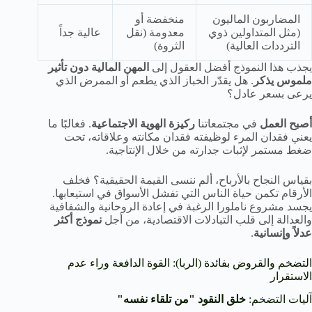
المضاربون الماليون
منخفضة أو
(مثل المتداولين ذوي
معدومة (نقل
عالية جداً
الترددات العالية)
الثروة)
يجذب هذا النموذج أفضل العقول إلى
المهن المالية دون تأثير
ملموس يذكر
. هل يقدّر الخباز الذي يطعم أو الممرض الذي
يرعى بسعر عادل؟
أصبح العمل
في مجتمعاتنا
ركيزة الهوية الاجتماعية
. فغالبًا ما
يعني فقدان المرء لوظيفته فقدان مكانته وعلاقاته، تحت
ضغط مستمر لإثبات جدارته من خلال الإنتاجية.
بقياس النجاح بالأرباح، ألم ننسى القيمة الحقيقية؟ فخلف
الأرقام تكمن حياة الناس التي تفشل الأسواق في استيعابها.
يجسد مشروع ناملورا الرغبة في إعادة الروحانية والشفافية
والعدالة إلى قلب التبادلات الاقتصادية، من أجل
نموذج أكثر
عدلاً وإنسانية
.
التضخم والقروض بفائدة (الربا): القوة الدافعة وراء عدم
الاستقرار
آليات التضخم:
خلق النقود "من تلقاء نفسه"