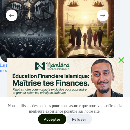
 esclavage financier
Riba et inflation : islamique pour protéger le
septembre 30, 2025
Nous utilisons des cookies pour nous assurer que nous vous offrons la
meilleure expérience possible sur notre site.
Construisons ensemble un
Accepter
Refuser
avenir sans riba
Italiano