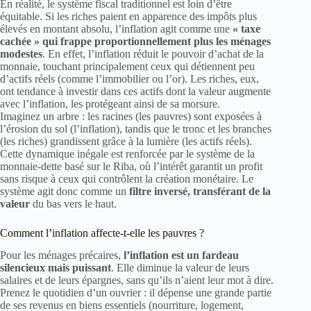
En réalité, le système fiscal traditionnel est loin d’être
équitable. Si les riches paient en apparence des impôts plus
élevés en montant absolu, l’inflation agit comme une
« taxe
cachée » qui frappe proportionnellement plus les ménages
modestes
. En effet, l’inflation réduit le pouvoir d’achat de la
monnaie, touchant principalement ceux qui détiennent peu
d’actifs réels (comme l’immobilier ou l’or). Les riches, eux,
ont tendance à investir dans ces actifs dont la valeur augmente
avec l’inflation, les protégeant ainsi de sa morsure.
Imaginez un arbre : les racines (les pauvres) sont exposées à
l’érosion du sol (l’inflation), tandis que le tronc et les branches
(les riches) grandissent grâce à la lumière (les actifs réels).
Cette dynamique inégale est renforcée par le système de la
monnaie-dette basé sur le Riba, où l’intérêt garantit un profit
sans risque à ceux qui contrôlent la création monétaire. Le
système agit donc comme un
filtre inversé, transférant de la
valeur
du bas vers le haut.
Comment l’inflation affecte-t-elle les pauvres ?
Pour les ménages précaires,
l’inflation est un fardeau
silencieux mais puissant
. Elle diminue la valeur de leurs
salaires et de leurs épargnes, sans qu’ils n’aient leur mot à dire.
Prenez le quotidien d’un ouvrier : il dépense une grande partie
de ses revenus en biens essentiels (nourriture, logement,