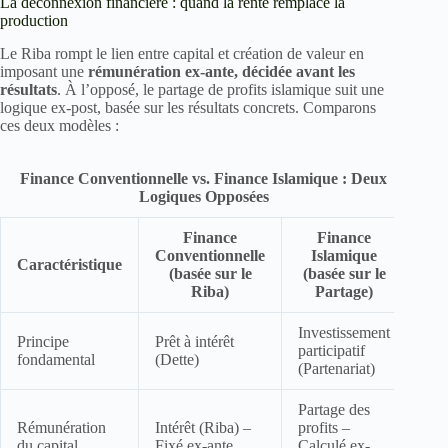
La déconnexion financière : quand la rente remplace la
production
Le Riba rompt le lien entre capital et création de valeur en
imposant une
rémunération ex-ante, décidée avant les
résultats
. À l’opposé, le partage de profits islamique suit une
logique ex-post, basée sur les résultats concrets. Comparons
ces deux modèles :
Finance Conventionnelle vs. Finance Islamique : Deux
Logiques Opposées
Finance
Finance
Conventionnelle
Islamique
Caractéristique
(basée sur le
(basée sur le
Riba)
Partage)
Investissement
Principe
Prêt à intérêt
participatif
fondamental
(Dette)
(Partenariat)
Partage des
Rémunération
Intérêt (Riba) –
profits –
du capital
Fixé ex-ante
Calculé ex-