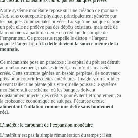
La création monétaire
ex-nihilo
par les banques privées
Notre système monétaire repose sur une création de monnaie
Fiat
, sans contrepartie physique, principalement générée par
les banques commerciales privées. Lorsqu’une banque octroie
un prêt, elle ne prélève pas des dépôts existants, mais crée de
la monnaie « à partir de rien » en créditant le compte de
l’emprunteur. Ce processus rappelle le dicton « l’argent
appelle l’argent », où
la dette devient la source même de la
monnaie
.
Ce mécanisme pose un paradoxe : le capital du prêt est détruit
au remboursement, mais les intérêt, eux, n’ont jamais été
créés. Cette structure génère un besoin perpétuel de nouveaux
prêts pour couvrir les dettes antérieures. Imaginez un jardinier
devant tailler une plante plus vite qu’elle pousse : le système
monétaire suit ce schéma, où les banques doivent
constamment injecter des crédits pour éviter l’effondrement. Si
la croissance économique ne suit pas, l’écart se creuse,
alimentant l’inflation comme une dette sans fondement
réel
.
L’intérêt : le carburant de l’expansion monétaire
L’intérêt n’est pas la simple rémunération du temps ; il est