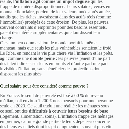
réalité,
l’inflation agit comme un impôt déguisé
qui les
frappe de manière disproportionnée. Leurs salaires, versés en
monnaie fiduciaire, perdent de leur valeur année après année,
tandis que les riches investissent dans des actifs réels (comme
l’immobilier) protégés de cette érosion. De plus, les pauvres,
souvent contraints d’emprunter pour des besoins essentiels,
paient des intérêts supplémentaires qui alourdissent leur
charge.
C’est un peu comme si tout le monde portait le même
manteau, mais que seuls les plus vulnérables sentaient le froid.
Le Riba, en rendant la vie plus chère via l’inflation et les prêts,
agit comme une
double peine
: les pauvres paient d’une part
des intérêt directs sur leurs emprunts et d’autre part une part
invisible d’inflation, sans bénéficier des protections dont
disposent les plus aisés.
Quel salaire pour être considéré comme pauvre ?
En France, le seuil de pauvreté est fixé à 60 % du revenu
médian, soit environ 1 200 € nets mensuels pour une personne
seule en 2023. Ce seuil traduit une réalité : les ménages sous
ce seuil ont des
difficultés à couvrir leurs besoins de base
(logement, alimentation, soins). L’inflation frappe ces ménages
en premier, car une grande partie de leurs dépenses concerne
des biens essentiels dont les prix augmentent souvent plus vite