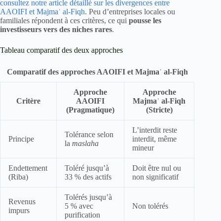
consultez notre article détaillé sur les divergences entre
AAOIFI et Majmaʿ al-Fiqh
. Peu d’entreprises locales ou
familiales répondent à ces critères, ce qui
pousse les
investisseurs vers des niches rares
.
Tableau comparatif des deux approches
Comparatif des approches AAOIFI et Majmaʿ al-Fiqh
Approche
Approche
Critère
AAOIFI
Majmaʿ al-Fiqh
(Pragmatique)
(Stricte)
L’interdit reste
Tolérance selon
Principe
interdit, même
la
maslaha
mineur
Endettement
Toléré jusqu’à
Doit être nul ou
(Riba)
33 % des actifs
non significatif
Tolérés jusqu’à
Revenus
5 % avec
Non tolérés
impurs
purification