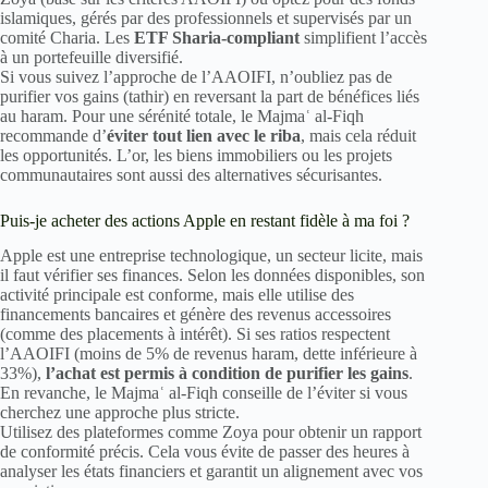
islamiques, gérés par des professionnels et supervisés par un
comité Charia. Les
ETF Sharia-compliant
simplifient l’accès
à un portefeuille diversifié.
Si vous suivez l’approche de l’AAOIFI, n’oubliez pas de
purifier vos gains (tathir) en reversant la part de bénéfices liés
au haram. Pour une sérénité totale, le Majmaʿ al-Fiqh
recommande d’
éviter tout lien avec le riba
, mais cela réduit
les opportunités. L’or, les biens immobiliers ou les projets
communautaires sont aussi des alternatives sécurisantes.
Puis-je acheter des actions Apple en restant fidèle à ma foi ?
Apple est une entreprise technologique, un secteur licite, mais
il faut vérifier ses finances. Selon les données disponibles, son
activité principale est conforme, mais elle utilise des
financements bancaires et génère des revenus accessoires
(comme des placements à intérêt). Si ses ratios respectent
l’AAOIFI (moins de 5% de revenus haram, dette inférieure à
33%),
l’achat est permis à condition de purifier les gains
.
En revanche, le Majmaʿ al-Fiqh conseille de l’éviter si vous
cherchez une approche plus stricte.
Utilisez des plateformes comme Zoya pour obtenir un rapport
de conformité précis. Cela vous évite de passer des heures à
analyser les états financiers et garantit un alignement avec vos