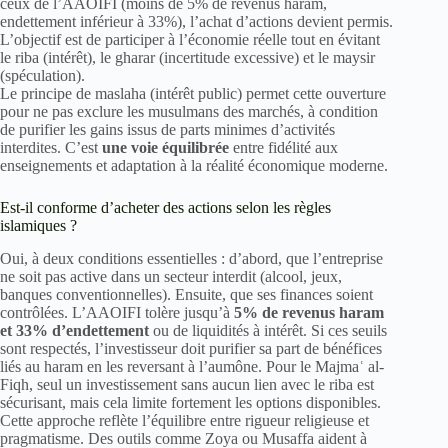
ceux de l’AAOIFI (moins de 5% de revenus haram,
endettement inférieur à 33%), l’achat d’actions devient permis.
L’objectif est de participer à l’économie réelle tout en évitant
le riba (intérêt), le gharar (incertitude excessive) et le maysir
(spéculation).
Le principe de maslaha (intérêt public) permet cette ouverture
pour ne pas exclure les musulmans des marchés, à condition
de purifier les gains issus de parts minimes d’activités
interdites. C’est
une voie équilibrée
entre fidélité aux
enseignements et adaptation à la réalité économique moderne.
Est-il conforme d’acheter des actions selon les règles
islamiques ?
Oui, à deux conditions essentielles : d’abord, que l’entreprise
ne soit pas active dans un secteur interdit (alcool, jeux,
banques conventionnelles). Ensuite, que ses finances soient
contrôlées. L’AAOIFI tolère jusqu’à
5% de revenus haram
et 33% d’endettement
ou de liquidités à intérêt. Si ces seuils
sont respectés, l’investisseur doit purifier sa part de bénéfices
liés au haram en les reversant à l’aumône. Pour le Majmaʿ al-
Fiqh, seul un investissement sans aucun lien avec le riba est
sécurisant, mais cela limite fortement les options disponibles.
Cette approche reflète l’équilibre entre rigueur religieuse et
pragmatisme. Des outils comme Zoya ou Musaffa aident à