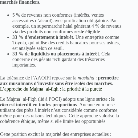
marchés financiers
.
5 % de revenus non conformes (intérêts, ventes
accessoires d’alcool) avec purification obligatoire. Par
exemple, un supermarché halal générant 4 % de revenus
via des produits non conformes
reste éligible
.
33 % d’endettement à intérêt
. Une entreprise comme
Toyota, qui utilise des crédits bancaires pour ses usines,
est analysée selon ce seuil.
33 % de liquidités ou placements à intérêt
. Cela
concerne des géants tech gardant des trésoreries
importantes.
La tolérance de l’AAOIFI repose sur la
maslaha
:
permettre
aux musulmans d’investir sans être isolés des marchés
.
L’approche du Majmaʿ al-fiqh : la priorité à la pureté
Le Majmaʿ al-Fiqh (lié à l’OCI) adopte une ligne stricte :
le
riba
est interdit en toutes proportions
. Aucune entreprise
utilisant des prêts à intérêt n’est considérée comme conforme,
même pour des raisons techniques. Cette approche valorise la
cohérence éthique, même si elle limite les opportunités.
Cette position exclut la majorité des entreprises actuelles :