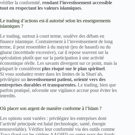
vérifier la conformité,
rendant l’investissement accessible
tout en respectant les valeurs islamiques
.
Le trading d’actions est-il autorisé selon les enseignements
islamiques ?
Le trading, surtout à court terme, soulève des débats en
finance islamique. Contrairement à l’investissement de long
terme, il peut ressembler à du maysir (jeu de hasard) ou du
gharar (incertitude excessive), car il repose souvent sur la
spéculation plutôt que sur la participation à une activité
économique réelle. Les savants divergent sur ce point, mais la
plupart le considèrent
plus risqué sur le plan spirituel
.
Si vous souhaitez rester dans les limites de la Shariʿah,
privilégiez un
investissement patient, orienté vers des
entreprises durables et transparentes.
Le trading, bien que
parfois pratiqué, nécessite une vigilance accrue pour éviter les
interdits.
Où placer son argent de manière conforme à l’Islam ?
Les options sont variées : privilégiez les entreprises dont
l’activité principale est halal (technologie, santé, énergie
renouvelable). Vérifiez leur conformité via des outils comme
Zoya (basé sur les critères AAOIFI) ou optez pour des fonds