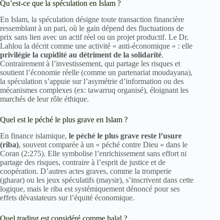
Qu’est-ce que la spéculation en Islam ?
En Islam, la spéculation désigne toute transaction financière
ressemblant à un pari, où le gain dépend des fluctuations de
prix sans lien avec un actif réel ou un projet productif. Le Dr.
Lahlou la décrit comme une activité « anti-économique » : elle
privilégie la cupidité au détriment de la solidarité
.
Contrairement à l’investissement, qui partage les risques et
soutient l’économie réelle (comme un partenariat moudayana),
la spéculation s’appuie sur l’asymétrie d’information ou des
mécanismes complexes (ex: tawarruq organisé), éloignant les
marchés de leur rôle éthique.
Quel est le péché le plus grave en Islam ?
En finance islamique,
le péché le plus grave reste l’usure
(riba)
, souvent comparée à un « péché contre Dieu » dans le
Coran (2:275). Elle symbolise l’enrichissement sans effort ni
partage des risques, contraire à l’esprit de justice et de
coopération. D’autres actes graves, comme la tromperie
(gharar) ou les jeux spéculatifs (maysir), s’inscrivent dans cette
logique, mais le riba est systémiquement dénoncé pour ses
effets dévastateurs sur l’équité économique.
Quel trading est considéré comme halal ?