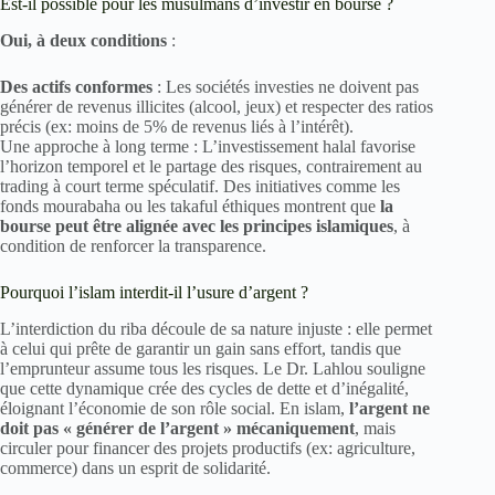
Est-il possible pour les musulmans d’investir en bourse ?
Oui, à deux conditions
:
Des actifs conformes
: Les sociétés investies ne doivent pas
générer de revenus illicites (alcool, jeux) et respecter des ratios
précis (ex: moins de 5% de revenus liés à l’intérêt).
Une approche à long terme : L’investissement halal favorise
l’horizon temporel et le partage des risques, contrairement au
trading à court terme spéculatif. Des initiatives comme les
fonds mourabaha ou les takaful éthiques montrent que
la
bourse peut être alignée avec les principes islamiques
, à
condition de renforcer la transparence.
Pourquoi l’islam interdit-il l’usure d’argent ?
L’interdiction du riba découle de sa nature injuste : elle permet
à celui qui prête de garantir un gain sans effort, tandis que
l’emprunteur assume tous les risques. Le Dr. Lahlou souligne
que cette dynamique crée des cycles de dette et d’inégalité,
éloignant l’économie de son rôle social. En islam,
l’argent ne
doit pas « générer de l’argent » mécaniquement
, mais
circuler pour financer des projets productifs (ex: agriculture,
commerce) dans un esprit de solidarité.