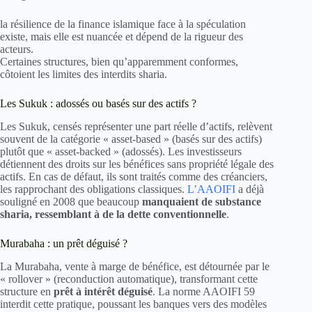
la résilience de la finance islamique face à la spéculation
existe, mais elle est nuancée et dépend de la rigueur des
acteurs.
Certaines structures, bien qu’apparemment conformes,
côtoient les limites des interdits sharia.
Les Sukuk : adossés ou basés sur des actifs ?
Les Sukuk, censés représenter une part réelle d’actifs, relèvent
souvent de la catégorie « asset-based » (basés sur des actifs)
plutôt que « asset-backed » (adossés). Les investisseurs
détiennent des droits sur les bénéfices sans propriété légale des
actifs. En cas de défaut, ils sont traités comme des créanciers,
les rapprochant des obligations classiques.
L’AAOIFI
a déjà
souligné en 2008 que beaucoup
manquaient de substance
sharia, ressemblant à de la dette conventionnelle
.
Murabaha : un prêt déguisé ?
La Murabaha, vente à marge de bénéfice, est détournée par le
« rollover » (reconduction automatique), transformant cette
structure en
prêt à intérêt déguisé
. La norme AAOIFI 59
interdit cette pratique, poussant les banques vers des modèles