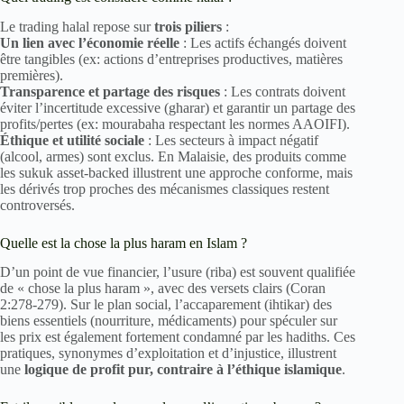
Le trading halal repose sur
trois piliers
:
Un lien avec l’économie réelle
: Les actifs échangés doivent
être tangibles (ex: actions d’entreprises productives, matières
premières).
Transparence et partage des risques
: Les contrats doivent
éviter l’incertitude excessive (gharar) et garantir un partage des
profits/pertes (ex: mourabaha respectant les normes AAOIFI).
Éthique et utilité sociale
: Les secteurs à impact négatif
(alcool, armes) sont exclus. En Malaisie, des produits comme
les sukuk asset-backed illustrent une approche conforme, mais
les dérivés trop proches des mécanismes classiques restent
controversés.
Quelle est la chose la plus haram en Islam ?
D’un point de vue financier, l’usure (riba) est souvent qualifiée
de « chose la plus haram », avec des versets clairs (Coran
2:278-279). Sur le plan social, l’accaparement (ihtikar) des
biens essentiels (nourriture, médicaments) pour spéculer sur
les prix est également fortement condamné par les hadiths. Ces
pratiques, synonymes d’exploitation et d’injustice, illustrent
une
logique de profit pur, contraire à l’éthique islamique
.