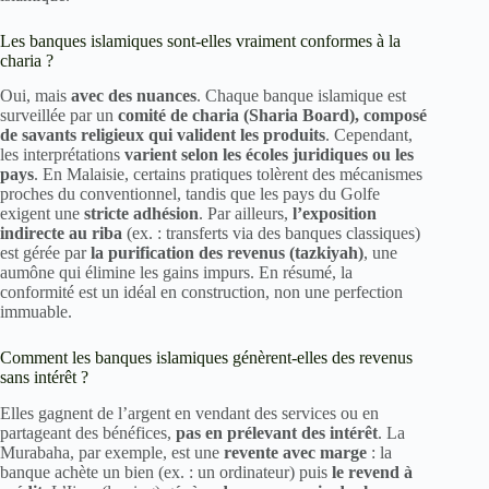
Les banques islamiques sont-elles vraiment conformes à la
charia ?
Oui, mais
avec des nuances
. Chaque banque islamique est
surveillée par un
comité de charia (Sharia Board), composé
de savants religieux qui valident les produits
. Cependant,
les interprétations
varient selon les écoles juridiques ou les
pays
. En Malaisie, certains pratiques tolèrent des mécanismes
proches du conventionnel, tandis que les pays du Golfe
exigent une
stricte adhésion
. Par ailleurs,
l’exposition
indirecte au riba
(ex. : transferts via des banques classiques)
est gérée par
la purification des revenus (tazkiyah)
, une
aumône qui élimine les gains impurs. En résumé, la
conformité est un idéal en construction, non une perfection
immuable.
Comment les banques islamiques génèrent-elles des revenus
sans intérêt ?
Elles gagnent de l’argent en vendant des services ou en
partageant des bénéfices,
pas en prélevant des intérêt
. La
Murabaha, par exemple, est une
revente avec marge
: la
banque achète un bien (ex. : un ordinateur) puis
le revend à