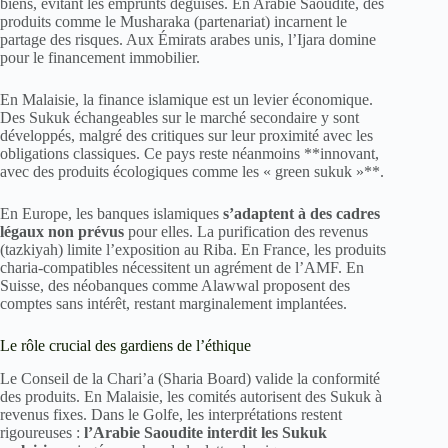
biens, évitant les emprunts déguisés. En Arabie Saoudite, des
produits comme le Musharaka (partenariat) incarnent le
partage des risques. Aux Émirats arabes unis, l’Ijara domine
pour le financement immobilier.
En Malaisie, la finance islamique est un levier économique.
Des Sukuk échangeables sur le marché secondaire y sont
développés, malgré des critiques sur leur proximité avec les
obligations classiques. Ce pays reste néanmoins **innovant,
avec des produits écologiques comme les « green sukuk »**.
En Europe, les banques islamiques
s’adaptent à des cadres
légaux non prévus
pour elles. La purification des revenus
(tazkiyah) limite l’exposition au Riba. En France, les produits
charia-compatibles nécessitent un agrément de l’AMF. En
Suisse, des néobanques comme Alawwal proposent des
comptes sans intérêt, restant marginalement implantées.
Le rôle crucial des gardiens de l’éthique
Le Conseil de la Chari’a (Sharia Board) valide la conformité
des produits. En Malaisie, les comités autorisent des Sukuk à
revenus fixes. Dans le Golfe, les interprétations restent
rigoureuses :
l’Arabie Saoudite interdit les Sukuk