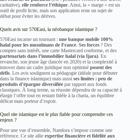
caritative),
elle renforce l’éthique
. Ainsi, la « marge » est un
outil de profit licite, mais son application reste un sujet de
débat pour éviter les dérives.
Quels avis sur 570Easi, la néobanque islamique ?
570Easi incarne un tournant :
une banque mobile 100%
halal pour les musulmans de France
.
Ses forces
? Des
comptes sans intérêt, une carte Mastercard conforme, et des
partenariats dans l’immobilier halal (via Ijara)
. En
revanche, son jeune âge (lancée en 2020) et la complexité à
innover dans un cadre juridique non optimisé
posent des
défis
. Les avis soulignent sa pédagogie (idéale pour débuter
dans la finance islamique) mais aussi
ses limites : peu de
produits d’épargne diversifiée
par rapport aux fonds
classiques. À long terme, sa réussite dépendra de sa capacité à
élargir l’offre tout en restant fidèle à la charia, un équilibre
délicat mais porteur d’espoir.
Quel site islamique est le plus fiable pour comprendre ces
enjeux ?
Pour une vue d’ensemble, Namlora s’impose comme une
référence. Ce site allie
expertise financière et fidélité aux