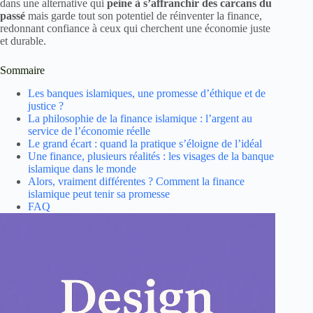
dans une alternative qui
peine à s’affranchir des carcans du
passé
mais garde tout son potentiel de réinventer la finance,
redonnant confiance à ceux qui cherchent une économie juste
et durable.
Sommaire
Les banques islamiques, une promesse d’éthique et de
justice ?
La philosophie de la finance islamique : l’argent au
service de l’économie réelle
Le grand écart : quand la pratique s’éloigne de l’idéal
Une finance, plusieurs réalités : les visages de la banque
islamique dans le monde
Alors, vraiment différentes ? Comment la finance
islamique peut tenir sa promesse
FAQ