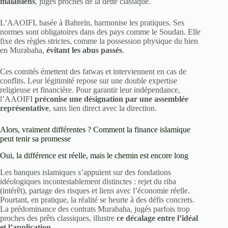
malaisiens
, jugés proches de la dette classique.
L’AAOIFI, basée à Bahreïn, harmonise les pratiques. Ses
normes sont obligatoires dans des pays comme le Soudan. Elle
fixe des règles strictes, comme la possession physique du bien
en Murabaha,
évitant les abus passés
.
Ces comités émettent des fatwas et interviennent en cas de
conflits. Leur légitimité repose sur une double expertise
religieuse et financière. Pour garantir leur indépendance,
l’AAOIFI
préconise une désignation par une assemblée
représentative
, sans lien direct avec la direction.
Alors, vraiment différentes ? Comment la finance islamique
peut tenir sa promesse
Oui, la différence est réelle, mais le chemin est encore long
Les banques islamiques s’appuient sur des fondations
idéologiques incontestablement distinctes : rejet du riba
(intérêt), partage des risques et liens avec l’économie réelle.
Pourtant, en pratique, la réalité se heurte à des défis concrets.
La prédominance des contrats Murabaha, jugés parfois trop
proches des prêts classiques, illustre
ce décalage entre l’idéal
et l’application
.