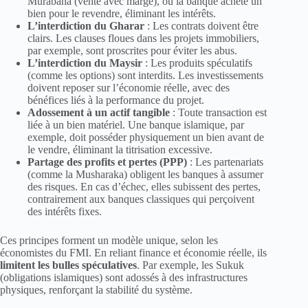
Murabaha (vente avec marge), où la banque achète un
bien pour le revendre, éliminant les intérêts.
L’interdiction du Gharar
: Les contrats doivent être
clairs. Les clauses floues dans les projets immobiliers,
par exemple, sont proscrites pour éviter les abus.
L’interdiction du Maysir
: Les produits spéculatifs
(comme les options) sont interdits. Les investissements
doivent reposer sur l’économie réelle, avec des
bénéfices liés à la performance du projet.
Adossement à un actif tangible
: Toute transaction est
liée à un bien matériel. Une banque islamique, par
exemple, doit posséder physiquement un bien avant de
le vendre, éliminant la titrisation excessive.
Partage des profits et pertes (PPP)
: Les partenariats
(comme la Musharaka) obligent les banques à assumer
des risques. En cas d’échec, elles subissent des pertes,
contrairement aux banques classiques qui perçoivent
des intérêts fixes.
Ces principes forment un modèle unique, selon les
économistes du FMI. En reliant finance et économie réelle, ils
limitent les bulles spéculatives
. Par exemple, les Sukuk
(obligations islamiques) sont adossés à des infrastructures
physiques, renforçant la stabilité du système.