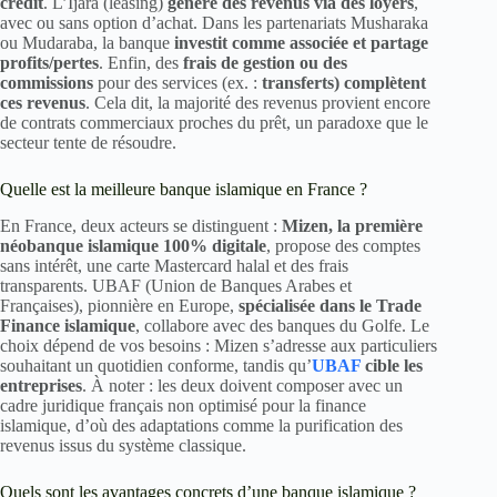
crédit
. L’Ijara (leasing)
génère des revenus via des loyers
,
avec ou sans option d’achat. Dans les partenariats Musharaka
ou Mudaraba, la banque
investit comme associée et partage
profits/pertes
. Enfin, des
frais de gestion ou des
commissions
pour des services (ex. :
transferts) complètent
ces revenus
. Cela dit, la majorité des revenus provient encore
de contrats commerciaux proches du prêt, un paradoxe que le
secteur tente de résoudre.
Quelle est la meilleure banque islamique en France ?
En France, deux acteurs se distinguent :
Mizen, la première
néobanque islamique 100% digitale
, propose des comptes
sans intérêt, une carte Mastercard halal et des frais
transparents. UBAF (Union de Banques Arabes et
Françaises), pionnière en Europe,
spécialisée dans le Trade
Finance islamique
, collabore avec des banques du Golfe. Le
choix dépend de vos besoins : Mizen s’adresse aux particuliers
souhaitant un quotidien conforme, tandis qu’
UBAF
cible les
entreprises
. À noter : les deux doivent composer avec un
cadre juridique français non optimisé pour la finance
islamique, d’où des adaptations comme la purification des
revenus issus du système classique.
Quels sont les avantages concrets d’une banque islamique ?