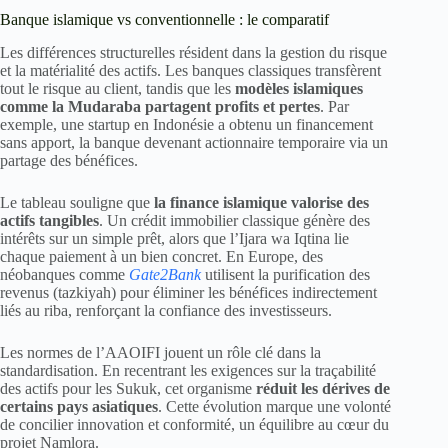
Banque islamique vs conventionnelle : le comparatif
Les différences structurelles résident dans la gestion du risque
et la matérialité des actifs. Les banques classiques transfèrent
tout le risque au client, tandis que les
modèles islamiques
comme la Mudaraba partagent profits et pertes
. Par
exemple, une startup en Indonésie a obtenu un financement
sans apport, la banque devenant actionnaire temporaire via un
partage des bénéfices.
Le tableau souligne que
la finance islamique valorise des
actifs tangibles
. Un crédit immobilier classique génère des
intérêts sur un simple prêt, alors que l’Ijara wa Iqtina lie
chaque paiement à un bien concret. En Europe, des
néobanques comme
Gate2Bank
utilisent la purification des
revenus (tazkiyah) pour éliminer les bénéfices indirectement
liés au riba, renforçant la confiance des investisseurs.
Les normes de l’AAOIFI jouent un rôle clé dans la
standardisation. En recentrant les exigences sur la traçabilité
des actifs pour les Sukuk, cet organisme
réduit les dérives de
certains pays asiatiques
. Cette évolution marque une volonté
de concilier innovation et conformité, un équilibre au cœur du
projet Namlora.