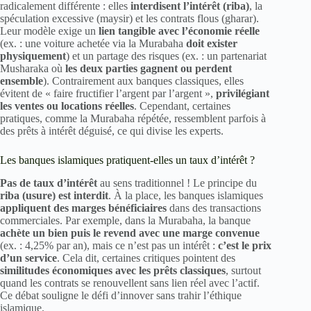
radicalement différente : elles
interdisent l’intérêt (riba)
, la
spéculation excessive (maysir) et les contrats flous (gharar).
Leur modèle exige un
lien tangible avec l’économie réelle
(ex. : une voiture achetée via la Murabaha
doit exister
physiquement
) et un partage des risques (ex. : un partenariat
Musharaka où
les deux parties gagnent ou perdent
ensemble
). Contrairement aux banques classiques, elles
évitent de « faire fructifier l’argent par l’argent »,
privilégiant
les ventes ou locations réelles
. Cependant, certaines
pratiques, comme la Murabaha répétée, ressemblent parfois à
des prêts à intérêt déguisé, ce qui divise les experts.
Les banques islamiques pratiquent-elles un taux d’intérêt ?
Pas de taux d’intérêt
au sens traditionnel ! Le principe du
riba (usure) est interdit
. À la place, les banques islamiques
appliquent des marges bénéficiaires
dans des transactions
commerciales. Par exemple, dans la Murabaha, la banque
achète un bien puis le revend avec une marge convenue
(ex. : 4,25% par an), mais ce n’est pas un intérêt :
c’est le prix
d’un service
. Cela dit, certaines critiques pointent des
similitudes économiques avec les prêts classiques
, surtout
quand les contrats se renouvellent sans lien réel avec l’actif.
Ce débat souligne le défi d’innover sans trahir l’éthique
islamique.