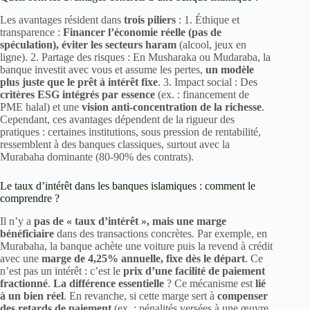
Les avantages résident dans
trois piliers
: 1. Éthique et
transparence :
Financer l’économie réelle (pas de
spéculation), éviter les secteurs haram
(alcool, jeux en
ligne). 2. Partage des risques : En Musharaka ou Mudaraba, la
banque investit avec vous et assume les pertes,
un modèle
plus juste que le prêt à intérêt fixe
. 3. Impact social : Des
critères ESG intégrés par essence
(ex. : financement de
PME halal) et une
vision anti-concentration de la richesse
.
Cependant, ces avantages dépendent de la rigueur des
pratiques : certaines institutions, sous pression de rentabilité,
ressemblent à des banques classiques, surtout avec la
Murabaha dominante (80-90% des contrats).
Le taux d’intérêt dans les banques islamiques : comment le
comprendre ?
Il n’y a
pas de « taux d’intérêt », mais une marge
bénéficiaire
dans des transactions concrètes. Par exemple, en
Murabaha, la banque achète une voiture puis la revend à crédit
avec une
marge de 4,25% annuelle, fixe dès le départ
. Ce
n’est pas un intérêt : c’est le
prix d’une facilité de paiement
fractionné
.
La différence essentielle
? Ce mécanisme est
lié
à un bien réel
. En revanche, si cette marge sert à
compenser
des retards de paiement
(ex. : pénalités versées à une œuvre