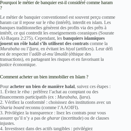
Pourquoi le métier de banquier est-il considéré comme haram
?
Le métier de banquier conventionnel est souvent perçu comme
haram car il repose sur le
riba
(intérêt), interdit en islam. Les
banques traditionnelles génèrent des profits via des prêts à
intérêt, ce qui contredit les enseignements coraniques (Sourate
Al-Baqara 2:275). Cependant, les
banquiers islamiques
jouent un rôle halal s’ils utilisent des contrats
comme la
Murabaha
ou l’
Ijara
, en évitant les
hiyal
(artifices). Leur défi
est de respecter l’
adâb al-mu’âmalât
(éthique des
transactions), en partageant les risques et en favorisant la
justice économique.
Comment acheter un bien immobilier en Islam ?
Pour
acheter un bien de manière halal
, suivez ces étapes :
1. Évitez le
riba
: préférez l’achat au comptant ou des
financements participatifs (ex :
Murabaha
,
Ijara
).
2. Vérifiez la conformité : choisissez des institutions avec un
Sharia board
reconnu (comme l’AAOIFI).
3. Privilégiez la transparence : lisez les contrats pour vous
assurer qu’il n’y a pas de
gharar
(incertitude) ou de clauses
injustes.
4. Investissez dans des actifs tangibles : privilégiez