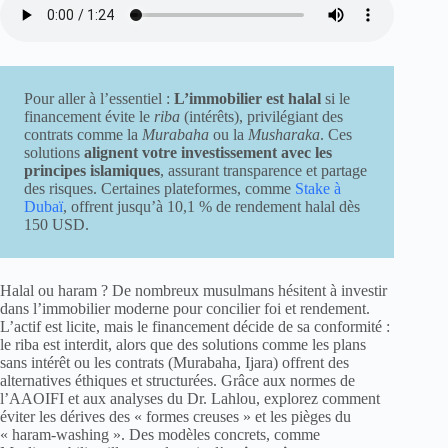
Pour aller à l’essentiel :
L’immobilier est halal
si le
financement évite le
riba
(intérêts), privilégiant des
contrats comme la
Murabaha
ou la
Musharaka
. Ces
solutions
alignent votre investissement avec les
principes islamiques
, assurant transparence et partage
des risques. Certaines plateformes, comme
Stake à
Dubaï
, offrent jusqu’à 10,1 % de rendement halal dès
150 USD.
Halal ou haram ? De nombreux musulmans hésitent à investir
dans l’immobilier moderne pour concilier foi et rendement.
L’actif est licite, mais le financement décide de sa conformité :
le riba est interdit, alors que des solutions comme les plans
sans intérêt ou les contrats (Murabaha, Ijara) offrent des
alternatives éthiques et structurées. Grâce aux normes de
l’AAOIFI et aux analyses du Dr. Lahlou, explorez comment
éviter les dérives des « formes creuses » et les pièges du
« haram-washing ». Des modèles concrets, comme