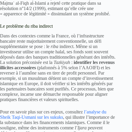
Majmaʿ al-Fiqh al-Islami a rejeté cette pratique dans sa
résolution n°14/2 (1999), estimant qu’elle crée une
« apparence de légitimité » dissimulant un système prohibé.
Le problème du riba indirect
Dans des contextes comme la France, où l’infrastructure
bancaire reste majoritairement conventionnelle, un défi
supplémentaire se pose : le
riba
indirect. Même si un
investisseur utilise un compte halal, ses fonds sont souvent
déposés dans des banques traditionnelles générant des intérêts.
La solution préconisée est la
Tazkiyah
:
identifier les revenus
illicites accessoires
(plafonnés à 5% selon l’AAOIFI) et les
reverser à l’aumône sans en tirer de profit personnel. Par
exemple, si un musulman détient un compte d’investissement
islamique en Europe, il doit vérifier si les intérêts générés par
les partenaires bancaires sont purifiés. Ce processus, bien que
complexe, incarne une démarche responsable pour aligner
pratiques financières et valeurs spirituelles.
Pour en savoir plus sur ces enjeux, consultez
l’analyse du
Sheik Taqi-Usmani sur les sukuks
, qui illustre l’importance de
la substance dans les financements islamiques. Comme il le
souligne, même des instruments comme l’
Ijara
peuvent