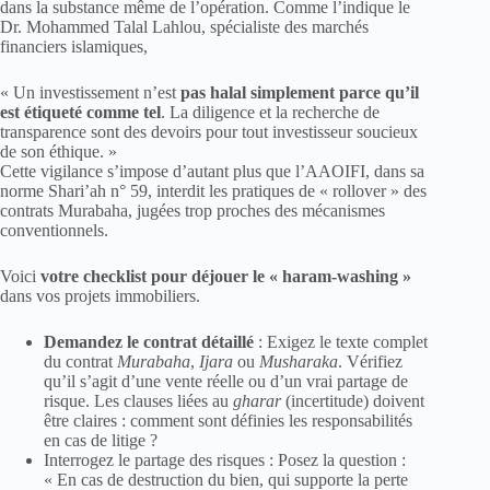
dans la substance même de l’opération. Comme l’indique le
Dr. Mohammed Talal Lahlou, spécialiste des marchés
financiers islamiques,
« Un investissement n’est
pas halal simplement parce qu’il
est étiqueté comme tel
. La diligence et la recherche de
transparence sont des devoirs pour tout investisseur soucieux
de son éthique. »
Cette vigilance s’impose d’autant plus que l’AAOIFI, dans sa
norme Shari’ah n° 59, interdit les pratiques de « rollover » des
contrats Murabaha, jugées trop proches des mécanismes
conventionnels.
Voici
votre checklist pour déjouer le « haram-washing »
dans vos projets immobiliers.
Demandez le contrat détaillé
: Exigez le texte complet
du contrat
Murabaha
,
Ijara
ou
Musharaka
. Vérifiez
qu’il s’agit d’une vente réelle ou d’un vrai partage de
risque. Les clauses liées au
gharar
(incertitude) doivent
être claires : comment sont définies les responsabilités
en cas de litige ?
Interrogez le partage des risques : Posez la question :
« En cas de destruction du bien, qui supporte la perte