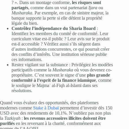
? ». Dans un montage conforme,
les risques sont
partagés
, comme dans un vrai partenariat
Ijara
ou
Musharaka
. Par exemple, en cas de sinistre majeur, la
banque supporte la perte si elle détient la propriété
légale du bien.
Contrôlez l’indépendance du Sharia Board
:
Identifiez les membres du comité de conformité. Leur
curriculum vitae est-il public ? Leur avis sur le produit
est-il accessible ? Vérifiez aussi s’ils siègent dans
d’autres institutions concurrentes, ce qui pourrait créer
des conflits d’intérêts. Une institution sérieuse publie
ces informations.
Restez vigilant sur la substance : Privilégiez les modèles
participatifs comme la
Musharaka
où vous devenez co-
propriétaire. C’est souvent le signe d’une
plus grande
conformité à l’esprit de la finance islamique
, comme
le souligne le Majmaʿ al-Fiqh al-Islami dans ses
résolutions.
Quand vous évaluez des opportunités, des plateformes
modernes comme
Stake à Dubaï
permettent d’investir dès 150
USD avec des rendements de 10,1%. N’oubliez pas non plus
la
Tazkiyah
:
les revenus accessoires illicites doivent être
purifiés
en les reversant à la charité, conformément aux
normes de l’AAOIFI.