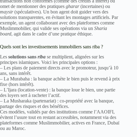
transactions non conformes (comme des crédits à intérêt) ou
omet de mentionner des pratiques
gharar
(incertaines) ou
maysir
(spéculatives). Un bon agent doit guider vers des
solutions transparentes, en évitant les montages artificiels. Par
exemple, un agent collaborant avec des plateformes comme
Muslimmobilier, qui valide ses opérations via un
Sharia
board
, agit dans le cadre d’une pratique éthique.
Quels sont les investissements immobiliers sans riba ?
Les
solutions sans
riba
se multiplient, alignées sur les
principes islamiques. Voici les principales options :
– Les plans de paiement directs avec le promoteur, jusqu’à 10
ans, sans intérêt.
– La Murabaha : la banque achète le bien puis le revend à prix
fixe (hors intérêt).
– L’Ijara (location-vente) : la banque loue le bien, une partie
des loyers sert à racheter l’actif.
– La Musharaka (partenariat) : co-propriété avec la banque,
partage des risques et des bénéfices.
Ces modèles, validés par des institutions comme l’AAOIFI,
évitent l’usure tout en restant accessibles, notamment via des
plateformes comme Muslimmobilier, actives en France, Dubaï
ou au Maroc.