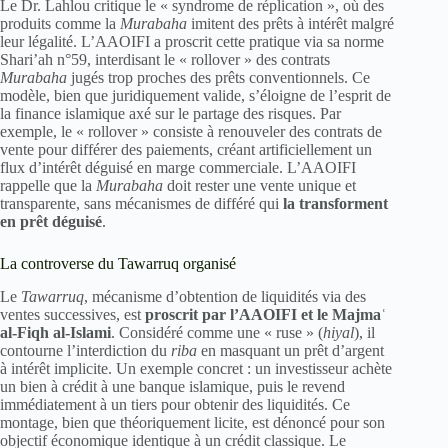
Le Dr. Lahlou critique le « syndrome de réplication », où des
produits comme la
Murabaha
imitent des prêts à intérêt malgré
leur légalité. L’AAOIFI a proscrit cette pratique via sa norme
Shari’ah n°59, interdisant le « rollover » des contrats
Murabaha
jugés trop proches des prêts conventionnels. Ce
modèle, bien que juridiquement valide, s’éloigne de l’esprit de
la finance islamique axé sur le partage des risques. Par
exemple, le « rollover » consiste à renouveler des contrats de
vente pour différer des paiements, créant artificiellement un
flux d’intérêt déguisé en marge commerciale. L’AAOIFI
rappelle que la
Murabaha
doit rester une vente unique et
transparente, sans mécanismes de différé qui
la transforment
en prêt déguisé
.
La controverse du Tawarruq organisé
Le
Tawarruq
, mécanisme d’obtention de liquidités via des
ventes successives, est
proscrit par l’AAOIFI et le Majmaʿ
al-Fiqh al-Islami
. Considéré comme une « ruse » (
hiyal
), il
contourne l’interdiction du
riba
en masquant un prêt d’argent
à intérêt implicite. Un exemple concret : un investisseur achète
un bien à crédit à une banque islamique, puis le revend
immédiatement à un tiers pour obtenir des liquidités. Ce
montage, bien que théoriquement licite, est dénoncé pour son
objectif économique identique à un crédit classique. Le