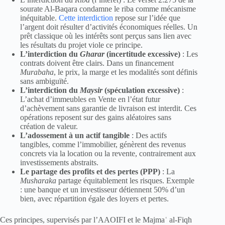
sourate Al-Baqara condamne le riba comme mécanisme
inéquitable.
Cette interdiction
repose sur l’idée que
l’argent doit résulter d’activités économiques réelles. Un
prêt classique où les intérêts sont perçus sans lien avec
les résultats du projet viole ce principe.
L’interdiction du
Gharar
(incertitude excessive)
: Les
contrats doivent être clairs. Dans un financement
Murabaha
, le prix, la marge et les modalités sont définis
sans ambiguïté.
L’interdiction du
Maysir
(spéculation excessive)
:
L’achat d’immeubles en Vente en l’état futur
d’achèvement sans garantie de livraison est interdit. Ces
opérations reposent sur des gains aléatoires sans
création de valeur.
L’adossement à un actif tangible
: Des actifs
tangibles, comme l’immobilier, génèrent des revenus
concrets via la location ou la revente, contrairement aux
investissements abstraits.
Le partage des profits et des pertes (PPP)
: La
Musharaka
partage équitablement les risques. Exemple
: une banque et un investisseur détiennent 50% d’un
bien, avec répartition égale des loyers et pertes.
Ces principes, supervisés par l’AAOIFI et le Majmaʿ al-Fiqh