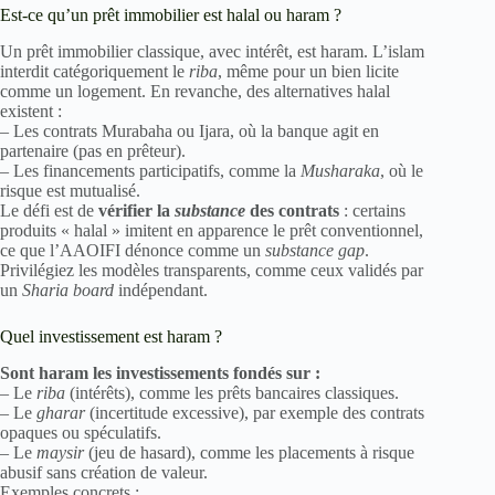
Est-ce qu’un prêt immobilier est halal ou haram ?
Un prêt immobilier classique, avec intérêt, est haram. L’islam
interdit catégoriquement le
riba
, même pour un bien licite
comme un logement. En revanche, des alternatives halal
existent :
– Les contrats Murabaha ou Ijara, où la banque agit en
partenaire (pas en prêteur).
– Les financements participatifs, comme la
Musharaka
, où le
risque est mutualisé.
Le défi est de
vérifier la
substance
des contrats
: certains
produits « halal » imitent en apparence le prêt conventionnel,
ce que l’AAOIFI dénonce comme un
substance gap
.
Privilégiez les modèles transparents, comme ceux validés par
un
Sharia board
indépendant.
Quel investissement est haram ?
Sont haram les investissements fondés sur :
– Le
riba
(intérêts), comme les prêts bancaires classiques.
– Le
gharar
(incertitude excessive), par exemple des contrats
opaques ou spéculatifs.
– Le
maysir
(jeu de hasard), comme les placements à risque
abusif sans création de valeur.
Exemples concrets :