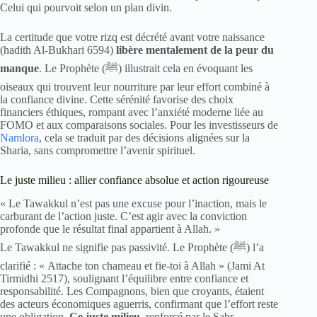
Celui qui pourvoit selon un plan divin.
La certitude que votre rizq est décrété avant votre naissance
(hadith Al-Bukhari 6594)
libère mentalement de la peur du
manque
. Le Prophète (ﷺ) illustrait cela en évoquant les
oiseaux qui trouvent leur nourriture par leur effort combiné à
la confiance divine. Cette sérénité favorise des choix
financiers éthiques, rompant avec l’anxiété moderne liée au
FOMO et aux comparaisons sociales. Pour les investisseurs de
Namlora
, cela se traduit par des décisions alignées sur la
Sharia, sans compromettre l’avenir spirituel.
Le juste milieu : allier confiance absolue et action rigoureuse
« Le Tawakkul n’est pas une excuse pour l’inaction, mais le
carburant de l’action juste. C’est agir avec la conviction
profonde que le résultat final appartient à Allah. »
Le Tawakkul ne signifie pas passivité. Le Prophète (ﷺ) l’a
clarifié : « Attache ton chameau et fie-toi à Allah » (Jami At
Tirmidhi 2517), soulignant l’équilibre entre confiance et
responsabilité. Les Compagnons, bien que croyants, étaient
des acteurs économiques aguerris, confirmant que l’effort reste
une obligation.
Ce juste milieu
, renforcé par le Sabr