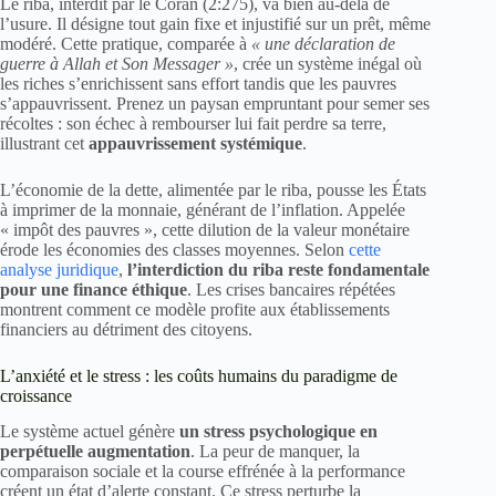
Le riba, interdit par le Coran (2:275), va bien au-delà de
l’usure. Il désigne tout gain fixe et injustifié sur un prêt, même
modéré. Cette pratique, comparée à
« une déclaration de
guerre à Allah et Son Messager »
, crée un système inégal où
les riches s’enrichissent sans effort tandis que les pauvres
s’appauvrissent. Prenez un paysan empruntant pour semer ses
récoltes : son échec à rembourser lui fait perdre sa terre,
illustrant cet
appauvrissement systémique
.
L’économie de la dette, alimentée par le riba, pousse les États
à imprimer de la monnaie, générant de l’inflation. Appelée
« impôt des pauvres », cette dilution de la valeur monétaire
érode les économies des classes moyennes. Selon
cette
analyse juridique
,
l’interdiction du riba reste fondamentale
pour une finance éthique
. Les crises bancaires répétées
montrent comment ce modèle profite aux établissements
financiers au détriment des citoyens.
L’anxiété et le stress : les coûts humains du paradigme de
croissance
Le système actuel génère
un stress psychologique en
perpétuelle augmentation
. La peur de manquer, la
comparaison sociale et la course effrénée à la performance
créent un état d’alerte constant. Ce stress perturbe la