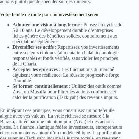
actions plutôt que de spéculer sur des rumeurs.
Votre feuille de route pour un investissement serein
Adopter une vision à long terme
: Pensez en cycles de
5 à 10 ans. Le développement durable d’entreprises
licites génère des bénéfices solides, contrairement aux
spéculations éphémères.
Diversifier ses actifs
: Répartissez vos investissements
entre secteurs éthiques (alimentation halal, technologie
responsable) et fonds vérifiés, sans violer les principes
de la Charia.
Accepter les épreuves
: Les fluctuations du marché
aiguisent votre résilience. La réussite progressive forge
l’humilité.
Se former continuellement
: Utilisez des outils comme
Zoya ou Musaffa pour filtrer les actions conformes et
calculer la purification (Tazkiyah) des revenus impurs.
En intégrant ces principes, vous construisez un portefeuille
aligné avec vos valeurs. La vraie richesse se mesure à la
Baraka, attirée par une intention pure (Niya) et des actions
justes. La finance islamique fédère investisseurs, entrepreneurs
et consommateurs autour d’un modèle éthique. La purification
des revenus (Tazkiyah) incarne la justice sociale, en reversant