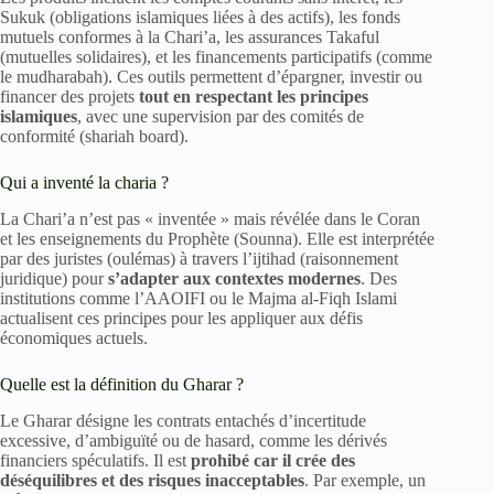
Sukuk (obligations islamiques liées à des actifs), les fonds
mutuels conformes à la Chari’a, les assurances Takaful
(mutuelles solidaires), et les financements participatifs (comme
le mudharabah). Ces outils permettent d’épargner, investir ou
financer des projets
tout en respectant les principes
islamiques
, avec une supervision par des comités de
conformité (shariah board).
Qui a inventé la charia ?
La Chari’a n’est pas « inventée » mais révélée dans le Coran
et les enseignements du Prophète (Sounna). Elle est interprétée
par des juristes (oulémas) à travers l’ijtihad (raisonnement
juridique) pour
s’adapter aux contextes modernes
. Des
institutions comme l’AAOIFI ou le Majma al-Fiqh Islami
actualisent ces principes pour les appliquer aux défis
économiques actuels.
Quelle est la définition du Gharar ?
Le Gharar désigne les contrats entachés d’incertitude
excessive, d’ambiguïté ou de hasard, comme les dérivés
financiers spéculatifs. Il est
prohibé car il crée des
déséquilibres et des risques inacceptables
. Par exemple, un