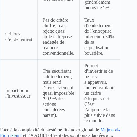
généralement
moins de 5%.
Pas de critère
Taux
chiffré, mais
d’endettement
rejette quasi
de l’entreprise
Critères
toute entreprise
inférieur à 30%
d’endettement
endettée de
de sa
manière
capitalisation
conventionnelle.
boursière.
Permet
Très sécurisant
d’investir et de
spirituellement,
ne pas
mais rend
s’appauvrir,
l’investissement
tout en gardant
Impact pour
quasi impossible
un cadre
l’investisseur
(99,9% des
éthique strict.
actions
C’est
considérées
l’approche la
haram).
plus suivie dans
le monde.
Face à la complexité du système financier global, le
Majma al-
Fiqh Islami
et l’AAOIFI offrent des solutions adaptées aux