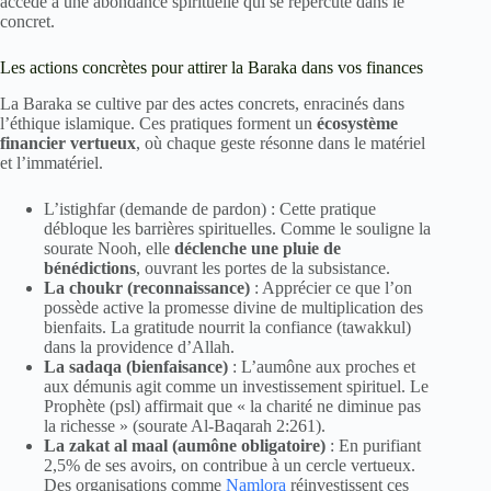
accède à une abondance spirituelle qui se répercute dans le
concret.
Les actions concrètes pour attirer la Baraka dans vos finances
La Baraka se cultive par des actes concrets, enracinés dans
l’éthique islamique. Ces pratiques forment un
écosystème
financier vertueux
, où chaque geste résonne dans le matériel
et l’immatériel.
L’istighfar (demande de pardon) : Cette pratique
débloque les barrières spirituelles. Comme le souligne la
sourate Nooh, elle
déclenche une pluie de
bénédictions
, ouvrant les portes de la subsistance.
La choukr (reconnaissance)
: Apprécier ce que l’on
possède active la promesse divine de multiplication des
bienfaits. La gratitude nourrit la confiance (tawakkul)
dans la providence d’Allah.
La sadaqa (bienfaisance)
: L’aumône aux proches et
aux démunis agit comme un investissement spirituel. Le
Prophète (psl) affirmait que « la charité ne diminue pas
la richesse » (sourate Al-Baqarah 2:261).
La zakat al maal (aumône obligatoire)
: En purifiant
2,5% de ses avoirs, on contribue à un cercle vertueux.
Des organisations comme
Namlora
réinvestissent ces