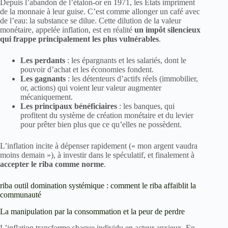
Depuis l’abandon de l’étalon-or en 1971, les États impriment
de la monnaie à leur guise. C’est comme allonger un café avec
de l’eau: la substance se dilue. Cette dilution de la valeur
monétaire, appelée inflation, est en réalité
un impôt silencieux
qui frappe principalement les plus vulnérables
.
Les perdants
: les épargnants et les salariés, dont le
pouvoir d’achat et les économies fondent.
Les gagnants
: les détenteurs d’actifs réels (immobilier,
or, actions) qui voient leur valeur augmenter
mécaniquement.
Les principaux bénéficiaires
: les banques, qui
profitent du système de création monétaire et du levier
pour prêter bien plus que ce qu’elles ne possèdent.
L’inflation incite à dépenser rapidement (« mon argent vaudra
moins demain »), à investir dans le spéculatif, et finalement à
accepter le riba comme norme
.
riba outil domination systémique : comment le riba affaiblit la
communauté
La manipulation par la consommation et la peur de perdre
L’inflation transforme chaque individu en acteur anxieux. En