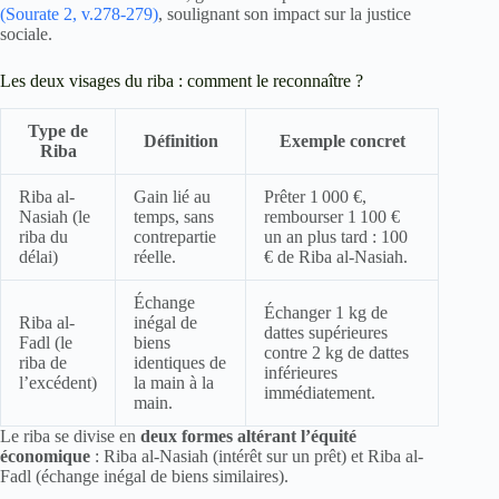
(Sourate 2, v.278-279)
, soulignant son impact sur la justice
sociale.
Les deux visages du riba : comment le reconnaître ?
Type de
Définition
Exemple concret
Riba
Riba al-
Gain lié au
Prêter 1 000 €,
Nasiah (le
temps, sans
rembourser 1 100 €
riba du
contrepartie
un an plus tard : 100
délai)
réelle.
€ de Riba al-Nasiah.
Échange
Échanger 1 kg de
Riba al-
inégal de
dattes supérieures
Fadl (le
biens
contre 2 kg de dattes
riba de
identiques de
inférieures
l’excédent)
la main à la
immédiatement.
main.
Le riba se divise en
deux formes altérant l’équité
économique
: Riba al-Nasiah (intérêt sur un prêt) et Riba al-
Fadl (échange inégal de biens similaires).