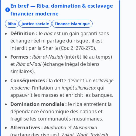
En bref — Riba, domination & esclavage
financier moderne
Riba
Justice sociale
Finance islamique
Définition :
le
riba
est un gain garanti sans
échange réel ni partage du risque ; il est
interdit par la Shari’a (Cor. 2 :278-279).
Formes :
Riba al-Nasiah
(intérêt lié au temps)
et
Riba al-Fadl
(échange inégal de biens
similaires).
Conséquences :
la dette devient un
esclavage
moderne
, l’inflation un
impôt silencieux
qui
appauvrit les masses et enrichit les banques.
Domination mondiale :
le riba entretient la
dépendance économique des nations et
fragilise les communautés musulmanes.
Alternatives :
Mudaraba
et
Musharaka
(partage des risques),
Zakat
,
Waqf
,
Tazkiyah