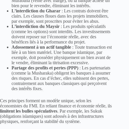
Murabaha (vente avec marge), où la banque achète un
bien pour le revendre, éliminant les intérêts.
L’interdiction du Gharar
: Les contrats doivent être
clairs. Les clauses floues dans les projets immobiliers,
par exemple, sont proscrites pour éviter les abus.
L’interdiction du Maysir
: Les produits spéculatifs
(comme les options) sont interdits. Les investissements
doivent reposer sur l’économie réelle, avec des
bénéfices liés à la performance du projet.
Adossement à un actif tangible
: Toute transaction est
liée à un bien matériel. Une banque islamique, par
exemple, doit posséder physiquement un bien avant de
le vendre, éliminant la titrisation excessive.
Partage des profits et pertes (PPP)
: Les partenariats
(comme la Musharaka) obligent les banques à assumer
des risques. En cas d’échec, elles subissent des pertes,
contrairement aux banques classiques qui perçoivent
des intérêts fixes.
Ces principes forment un modèle unique, selon les
économistes du FMI. En reliant finance et économie réelle, ils
limitent les bulles spéculatives
. Par exemple, les Sukuk
(obligations islamiques) sont adossés à des infrastructures
physiques, renforçant la stabilité du système.