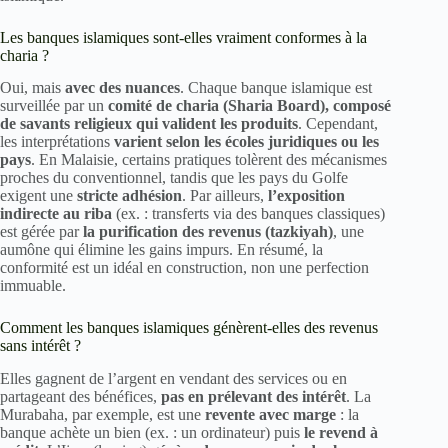
Les banques islamiques sont-elles vraiment conformes à la
charia ?
Oui, mais
avec des nuances
. Chaque banque islamique est
surveillée par un
comité de charia (Sharia Board), composé
de savants religieux qui valident les produits
. Cependant,
les interprétations
varient selon les écoles juridiques ou les
pays
. En Malaisie, certains pratiques tolèrent des mécanismes
proches du conventionnel, tandis que les pays du Golfe
exigent une
stricte adhésion
. Par ailleurs,
l’exposition
indirecte au riba
(ex. : transferts via des banques classiques)
est gérée par
la purification des revenus (tazkiyah)
, une
aumône qui élimine les gains impurs. En résumé, la
conformité est un idéal en construction, non une perfection
immuable.
Comment les banques islamiques génèrent-elles des revenus
sans intérêt ?
Elles gagnent de l’argent en vendant des services ou en
partageant des bénéfices,
pas en prélevant des intérêt
. La
Murabaha, par exemple, est une
revente avec marge
: la
banque achète un bien (ex. : un ordinateur) puis
le revend à