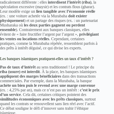
radicalement différente : elles
interdisent l’intérêt (riba)
, la
spéculation excessive (maysir) et les contrats flous (gharar).
Leur modèle exige un
lien tangible avec l’économie réelle
(ex. : une voiture achetée via la Murabaha
doit exister
physiquement
) et un partage des risques (ex. : un partenariat
Musharaka où
les deux parties gagnent ou perdent
ensemble
). Contrairement aux banques classiques, elles
évitent de « faire fructifier l’argent par l’argent »,
privilégiant
les ventes ou locations réelles
. Cependant, certaines
pratiques, comme la Murabaha répétée, ressemblent parfois à
des prêts à intérêt déguisé, ce qui divise les experts.
Les banques islamiques pratiquent-elles un taux d’intérêt ?
Pas de taux d’intérêt
au sens traditionnel ! Le principe du
riba (usure) est interdit
. À la place, les banques islamiques
appliquent des marges bénéficiaires
dans des transactions
commerciales. Par exemple, dans la Murabaha, la banque
achète un bien puis le revend avec une marge convenue
(ex. : 4,25% par an), mais ce n’est pas un intérêt :
c’est le prix
d’un service
. Cela dit, certaines critiques pointent des
similitudes économiques avec les prêts classiques
, surtout
quand les contrats se renouvellent sans lien réel avec l’actif.
Ce débat souligne le défi d’innover sans trahir l’éthique
islamique.