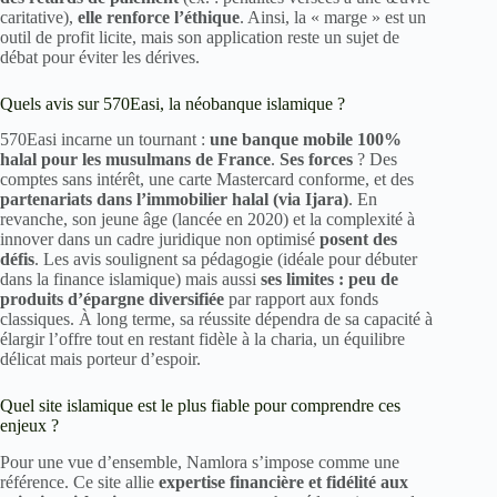
caritative),
elle renforce l’éthique
. Ainsi, la « marge » est un
outil de profit licite, mais son application reste un sujet de
débat pour éviter les dérives.
Quels avis sur 570Easi, la néobanque islamique ?
570Easi incarne un tournant :
une banque mobile 100%
halal pour les musulmans de France
.
Ses forces
? Des
comptes sans intérêt, une carte Mastercard conforme, et des
partenariats dans l’immobilier halal (via Ijara)
. En
revanche, son jeune âge (lancée en 2020) et la complexité à
innover dans un cadre juridique non optimisé
posent des
défis
. Les avis soulignent sa pédagogie (idéale pour débuter
dans la finance islamique) mais aussi
ses limites : peu de
produits d’épargne diversifiée
par rapport aux fonds
classiques. À long terme, sa réussite dépendra de sa capacité à
élargir l’offre tout en restant fidèle à la charia, un équilibre
délicat mais porteur d’espoir.
Quel site islamique est le plus fiable pour comprendre ces
enjeux ?
Pour une vue d’ensemble, Namlora s’impose comme une
référence. Ce site allie
expertise financière et fidélité aux