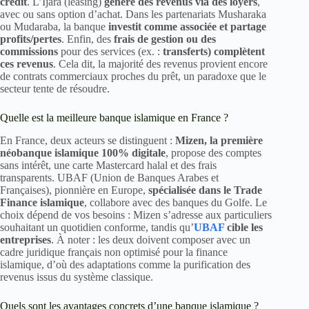
crédit
. L’Ijara (leasing)
génère des revenus via des loyers
,
avec ou sans option d’achat. Dans les partenariats Musharaka
ou Mudaraba, la banque
investit comme associée et partage
profits/pertes
. Enfin, des
frais de gestion ou des
commissions
pour des services (ex. :
transferts) complètent
ces revenus
. Cela dit, la majorité des revenus provient encore
de contrats commerciaux proches du prêt, un paradoxe que le
secteur tente de résoudre.
Quelle est la meilleure banque islamique en France ?
En France, deux acteurs se distinguent :
Mizen, la première
néobanque islamique 100% digitale
, propose des comptes
sans intérêt, une carte Mastercard halal et des frais
transparents. UBAF (Union de Banques Arabes et
Françaises), pionnière en Europe,
spécialisée dans le Trade
Finance islamique
, collabore avec des banques du Golfe. Le
choix dépend de vos besoins : Mizen s’adresse aux particuliers
souhaitant un quotidien conforme, tandis qu’
UBAF
cible les
entreprises
. À noter : les deux doivent composer avec un
cadre juridique français non optimisé pour la finance
islamique, d’où des adaptations comme la purification des
revenus issus du système classique.
Quels sont les avantages concrets d’une banque islamique ?