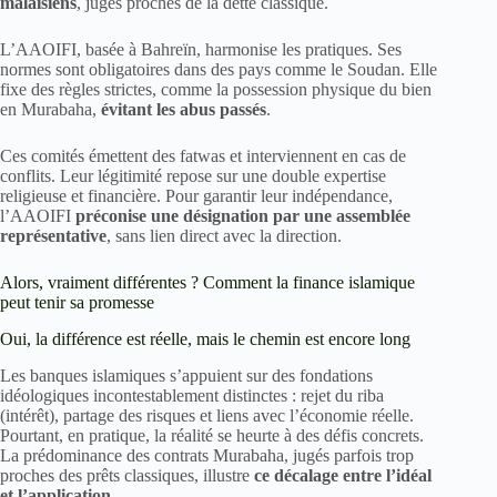
malaisiens
, jugés proches de la dette classique.
L’AAOIFI, basée à Bahreïn, harmonise les pratiques. Ses
normes sont obligatoires dans des pays comme le Soudan. Elle
fixe des règles strictes, comme la possession physique du bien
en Murabaha,
évitant les abus passés
.
Ces comités émettent des fatwas et interviennent en cas de
conflits. Leur légitimité repose sur une double expertise
religieuse et financière. Pour garantir leur indépendance,
l’AAOIFI
préconise une désignation par une assemblée
représentative
, sans lien direct avec la direction.
Alors, vraiment différentes ? Comment la finance islamique
peut tenir sa promesse
Oui, la différence est réelle, mais le chemin est encore long
Les banques islamiques s’appuient sur des fondations
idéologiques incontestablement distinctes : rejet du riba
(intérêt), partage des risques et liens avec l’économie réelle.
Pourtant, en pratique, la réalité se heurte à des défis concrets.
La prédominance des contrats Murabaha, jugés parfois trop
proches des prêts classiques, illustre
ce décalage entre l’idéal
et l’application
.