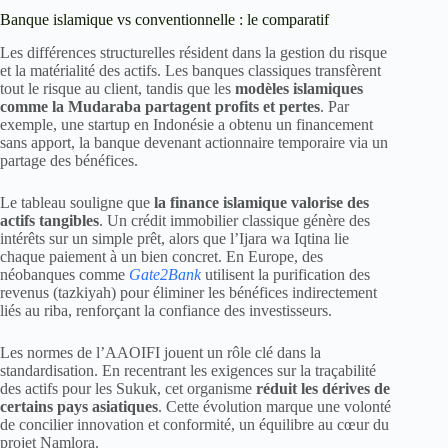
Banque islamique vs conventionnelle : le comparatif
Les différences structurelles résident dans la gestion du risque
et la matérialité des actifs. Les banques classiques transfèrent
tout le risque au client, tandis que les
modèles islamiques
comme la Mudaraba partagent profits et pertes
. Par
exemple, une startup en Indonésie a obtenu un financement
sans apport, la banque devenant actionnaire temporaire via un
partage des bénéfices.
Le tableau souligne que
la finance islamique valorise des
actifs tangibles
. Un crédit immobilier classique génère des
intérêts sur un simple prêt, alors que l’Ijara wa Iqtina lie
chaque paiement à un bien concret. En Europe, des
néobanques comme
Gate2Bank
utilisent la purification des
revenus (tazkiyah) pour éliminer les bénéfices indirectement
liés au riba, renforçant la confiance des investisseurs.
Les normes de l’AAOIFI jouent un rôle clé dans la
standardisation. En recentrant les exigences sur la traçabilité
des actifs pour les Sukuk, cet organisme
réduit les dérives de
certains pays asiatiques
. Cette évolution marque une volonté
de concilier innovation et conformité, un équilibre au cœur du
projet Namlora.