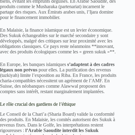
biens, évitant les emprunts déguisés. En Arabie Saoudite, des
produits comme le Musharaka (partenariat) incarnent le
partage des risques. Aux Émirats arabes unis, l’Ijara domine
pour le financement immobilier.
En Malaisie, la finance islamique est un levier économique.
Des Sukuk échangeables sur le marché secondaire y sont
développés, malgré des critiques sur leur proximité avec les
obligations classiques. Ce pays reste néanmoins **innovant,
avec des produits écologiques comme les « green sukuk »**.
En Europe, les banques islamiques
s’adaptent à des cadres
légaux non prévus
pour elles. La purification des revenus
(tazkiyah) limite l’exposition au Riba. En France, les produits
charia-compatibles nécessitent un agrément de l’AMF. En
Suisse, des néobanques comme Alawwal proposent des
comptes sans intérêt, restant marginalement implantées.
Le rôle crucial des gardiens de l’éthique
Le Conseil de la Chari’a (Sharia Board) valide la conformité
des produits. En Malaisie, les comités autorisent des Sukuk à
revenus fixes. Dans le Golfe, les interprétations restent
rigoureuses :
l’Arabie Saoudite interdit les Sukuk