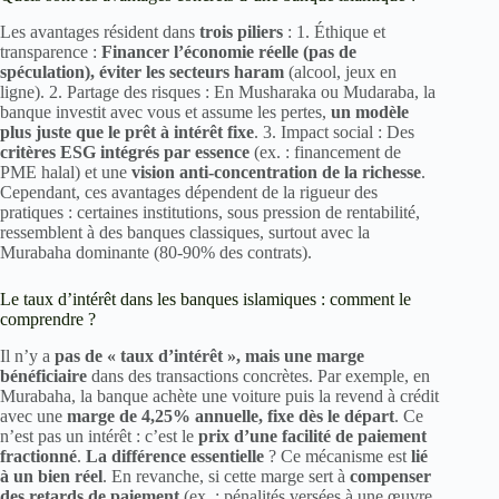
Les avantages résident dans
trois piliers
: 1. Éthique et
transparence :
Financer l’économie réelle (pas de
spéculation), éviter les secteurs haram
(alcool, jeux en
ligne). 2. Partage des risques : En Musharaka ou Mudaraba, la
banque investit avec vous et assume les pertes,
un modèle
plus juste que le prêt à intérêt fixe
. 3. Impact social : Des
critères ESG intégrés par essence
(ex. : financement de
PME halal) et une
vision anti-concentration de la richesse
.
Cependant, ces avantages dépendent de la rigueur des
pratiques : certaines institutions, sous pression de rentabilité,
ressemblent à des banques classiques, surtout avec la
Murabaha dominante (80-90% des contrats).
Le taux d’intérêt dans les banques islamiques : comment le
comprendre ?
Il n’y a
pas de « taux d’intérêt », mais une marge
bénéficiaire
dans des transactions concrètes. Par exemple, en
Murabaha, la banque achète une voiture puis la revend à crédit
avec une
marge de 4,25% annuelle, fixe dès le départ
. Ce
n’est pas un intérêt : c’est le
prix d’une facilité de paiement
fractionné
.
La différence essentielle
? Ce mécanisme est
lié
à un bien réel
. En revanche, si cette marge sert à
compenser
des retards de paiement
(ex. : pénalités versées à une œuvre