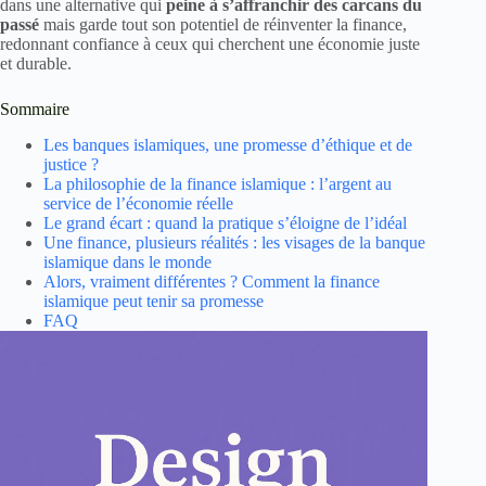
dans une alternative qui
peine à s’affranchir des carcans du
passé
mais garde tout son potentiel de réinventer la finance,
redonnant confiance à ceux qui cherchent une économie juste
et durable.
Sommaire
Les banques islamiques, une promesse d’éthique et de
justice ?
La philosophie de la finance islamique : l’argent au
service de l’économie réelle
Le grand écart : quand la pratique s’éloigne de l’idéal
Une finance, plusieurs réalités : les visages de la banque
islamique dans le monde
Alors, vraiment différentes ? Comment la finance
islamique peut tenir sa promesse
FAQ