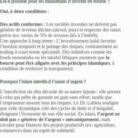
Est-il possible pour les musulmans d’investir en bourse ?
Oui, à deux conditions
:
Des actifs conformes
: Les sociétés investies ne doivent pas
générer de revenus illicites (alcool, jeux) et respecter des ratios
précis (ex: moins de 5% de revenus liés à l’intérêt).
Une approche à long terme : L’investissement halal favorise
l’horizon temporel et le partage des risques, contrairement au
trading à court terme spéculatif. Des initiatives comme les
fonds mourabaha ou les takaful éthiques montrent que
la
bourse peut être alignée avec les principes islamiques
, à
condition de renforcer la transparence.
Pourquoi l’islam interdit-il l’usure d’argent ?
L’interdiction du riba découle de sa nature injuste : elle permet
à celui qui prête de garantir un gain sans effort, tandis que
l’emprunteur assume tous les risques. Le Dr. Lahlou souligne
que cette dynamique crée des cycles de dette et d’inégalité,
éloignant l’économie de son rôle social. En islam,
l’argent ne
doit pas « générer de l’argent » mécaniquement
, mais
circuler pour financer des projets productifs (ex: agriculture,
commerce) dans un esprit de solidarité.