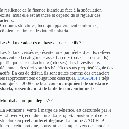
la résilience de la finance islamique face à la spéculation
existe, mais elle est nuancée et dépend de la rigueur des
acteurs.
Certaines structures, bien qu’apparemment conformes,
côtoient les limites des interdits sharia.
Les Sukuk : adossés ou basés sur des actifs ?
Les Sukuk, censés représenter une part réelle d’actifs, relèvent
souvent de la catégorie « asset-based » (basés sur des actifs)
plutôt que « asset-backed » (adossés). Les investisseurs
détiennent des droits sur les bénéfices sans propriété légale des
actifs. En cas de défaut, ils sont traités comme des créanciers,
les rapprochant des obligations classiques.
L’AAOIFI
a déjà
souligné en 2008 que beaucoup
manquaient de substance
sharia, ressemblant à de la dette conventionnelle
.
Murabaha : un prêt déguisé ?
La Murabaha, vente à marge de bénéfice, est détournée par le
« rollover » (reconduction automatique), transformant cette
structure en
prêt à intérêt déguisé
. La norme AAOIFI 59
interdit cette pratique, poussant les banques vers des modèles