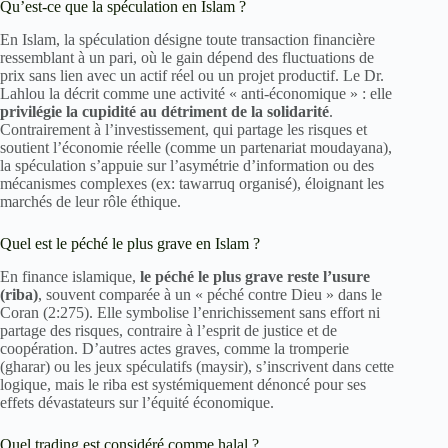
Qu’est-ce que la spéculation en Islam ?
En Islam, la spéculation désigne toute transaction financière
ressemblant à un pari, où le gain dépend des fluctuations de
prix sans lien avec un actif réel ou un projet productif. Le Dr.
Lahlou la décrit comme une activité « anti-économique » : elle
privilégie la cupidité au détriment de la solidarité
.
Contrairement à l’investissement, qui partage les risques et
soutient l’économie réelle (comme un partenariat moudayana),
la spéculation s’appuie sur l’asymétrie d’information ou des
mécanismes complexes (ex: tawarruq organisé), éloignant les
marchés de leur rôle éthique.
Quel est le péché le plus grave en Islam ?
En finance islamique,
le péché le plus grave reste l’usure
(riba)
, souvent comparée à un « péché contre Dieu » dans le
Coran (2:275). Elle symbolise l’enrichissement sans effort ni
partage des risques, contraire à l’esprit de justice et de
coopération. D’autres actes graves, comme la tromperie
(gharar) ou les jeux spéculatifs (maysir), s’inscrivent dans cette
logique, mais le riba est systémiquement dénoncé pour ses
effets dévastateurs sur l’équité économique.
Quel trading est considéré comme halal ?